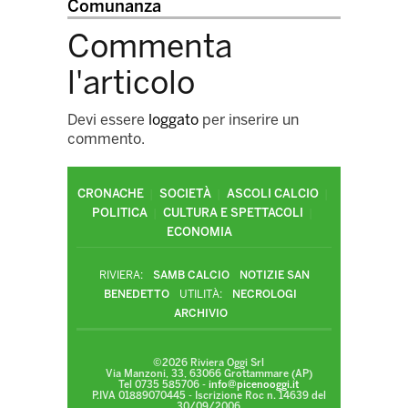
Comunanza
Commenta
l'articolo
Devi essere
loggato
per inserire un
commento.
CRONACHE
SOCIETÀ
ASCOLI CALCIO
POLITICA
CULTURA E SPETTACOLI
ECONOMIA
RIVIERA:
SAMB CALCIO
NOTIZIE SAN
BENEDETTO
UTILITÀ:
NECROLOGI
ARCHIVIO
©2026 Riviera Oggi Srl
Via Manzoni, 33, 63066 Grottammare (AP)
Tel 0735 585706 -
info@picenooggi.it
P.IVA 01889070445 - Iscrizione Roc n. 14639 del
30/09/2006