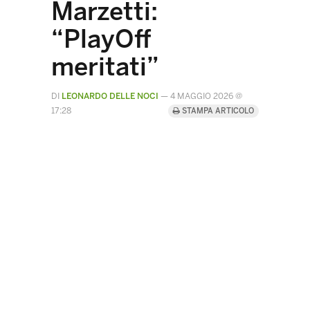
Marzetti:
“PlayOff
meritati”
DI
LEONARDO DELLE NOCI
—
4 MAGGIO 2026 @
17:28
STAMPA ARTICOLO