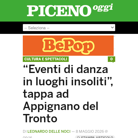
CULTURA E SPETTACOLI
0
“Eventi di danza
in luoghi insoliti”,
tappa ad
Appignano del
Tronto
DI
LEONARDO DELLE NOCI
—
8 MAGGIO 2026 @