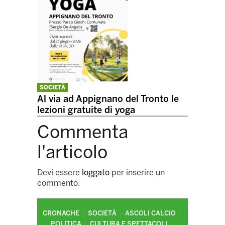
SOCIETÀ
Al via ad Appignano del Tronto le
lezioni gratuite di yoga
Commenta
l'articolo
Devi essere
loggato
per inserire un
commento.
CRONACHE
SOCIETÀ
ASCOLI CALCIO
POLITICA
CULTURA E SPETTACOLI