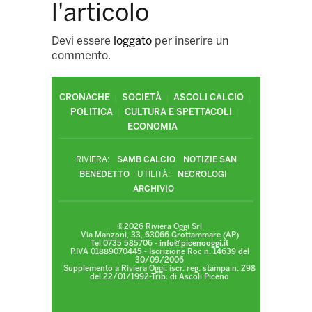
l'articolo
Devi essere
loggato
per inserire un
commento.
CRONACHE
SOCIETÀ
ASCOLI CALCIO
POLITICA
CULTURA E SPETTACOLI
ECONOMIA
RIVIERA:
SAMB CALCIO
NOTIZIE SAN
BENEDETTO
UTILITÀ:
NECROLOGI
ARCHIVIO
©2026 Riviera Oggi Srl
Via Manzoni, 33, 63066 Grottammare (AP)
Tel 0735 585706 -
info@picenooggi.it
P.IVA 01889070445 - Iscrizione Roc n. 14639 del
30/09/2006
Supplemento a Riviera Oggi: iscr. reg. stampa n. 298
del 22/01/1992-Trib. di Ascoli Piceno