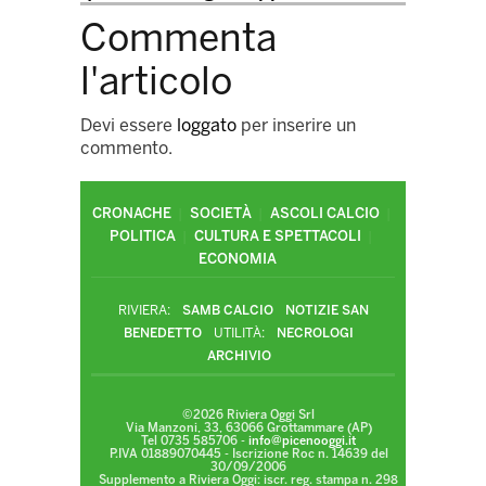
Commenta
l'articolo
Devi essere
loggato
per inserire un
commento.
CRONACHE
SOCIETÀ
ASCOLI CALCIO
POLITICA
CULTURA E SPETTACOLI
ECONOMIA
RIVIERA:
SAMB CALCIO
NOTIZIE SAN
BENEDETTO
UTILITÀ:
NECROLOGI
ARCHIVIO
©2026 Riviera Oggi Srl
Via Manzoni, 33, 63066 Grottammare (AP)
Tel 0735 585706 -
info@picenooggi.it
P.IVA 01889070445 - Iscrizione Roc n. 14639 del
30/09/2006
Supplemento a Riviera Oggi: iscr. reg. stampa n. 298