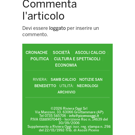
Commenta
l'articolo
Devi essere
loggato
per inserire un
commento.
CRONACHE
SOCIETÀ
ASCOLI CALCIO
POLITICA
CULTURA E SPETTACOLI
ECONOMIA
RIVIERA:
SAMB CALCIO
NOTIZIE SAN
BENEDETTO
UTILITÀ:
NECROLOGI
ARCHIVIO
©2026 Riviera Oggi Srl
Via Manzoni, 33, 63066 Grottammare (AP)
Tel 0735 585706 -
info@picenooggi.it
P.IVA 01889070445 - Iscrizione Roc n. 14639 del
30/09/2006
Supplemento a Riviera Oggi: iscr. reg. stampa n. 298
del 22/01/1992-Trib. di Ascoli Piceno