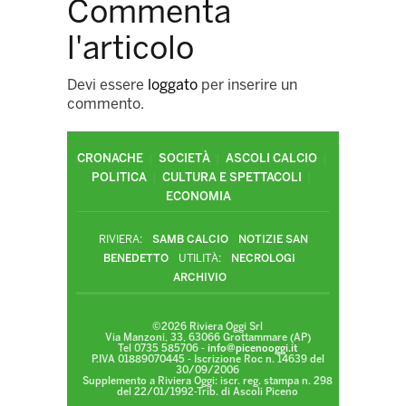
Commenta
l'articolo
Devi essere
loggato
per inserire un
commento.
CRONACHE
SOCIETÀ
ASCOLI CALCIO
POLITICA
CULTURA E SPETTACOLI
ECONOMIA
RIVIERA:
SAMB CALCIO
NOTIZIE SAN
BENEDETTO
UTILITÀ:
NECROLOGI
ARCHIVIO
©2026 Riviera Oggi Srl
Via Manzoni, 33, 63066 Grottammare (AP)
Tel 0735 585706 -
info@picenooggi.it
P.IVA 01889070445 - Iscrizione Roc n. 14639 del
30/09/2006
Supplemento a Riviera Oggi: iscr. reg. stampa n. 298
del 22/01/1992-Trib. di Ascoli Piceno