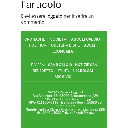
l'articolo
Devi essere
loggato
per inserire un
commento.
CRONACHE
SOCIETÀ
ASCOLI CALCIO
POLITICA
CULTURA E SPETTACOLI
ECONOMIA
RIVIERA:
SAMB CALCIO
NOTIZIE SAN
BENEDETTO
UTILITÀ:
NECROLOGI
ARCHIVIO
©2026 Riviera Oggi Srl
Via Manzoni, 33, 63066 Grottammare (AP)
Tel 0735 585706 -
info@picenooggi.it
P.IVA 01889070445 - Iscrizione Roc n. 14639 del
30/09/2006
Supplemento a Riviera Oggi: iscr. reg. stampa n. 298
del 22/01/1992-Trib. di Ascoli Piceno