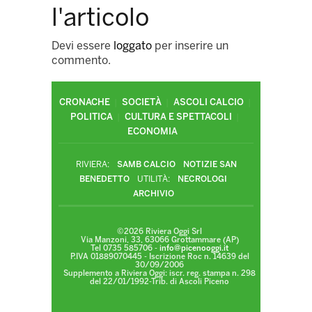
l'articolo
Devi essere
loggato
per inserire un
commento.
CRONACHE
SOCIETÀ
ASCOLI CALCIO
POLITICA
CULTURA E SPETTACOLI
ECONOMIA
RIVIERA:
SAMB CALCIO
NOTIZIE SAN
BENEDETTO
UTILITÀ:
NECROLOGI
ARCHIVIO
©2026 Riviera Oggi Srl
Via Manzoni, 33, 63066 Grottammare (AP)
Tel 0735 585706 -
info@picenooggi.it
P.IVA 01889070445 - Iscrizione Roc n. 14639 del
30/09/2006
Supplemento a Riviera Oggi: iscr. reg. stampa n. 298
del 22/01/1992-Trib. di Ascoli Piceno