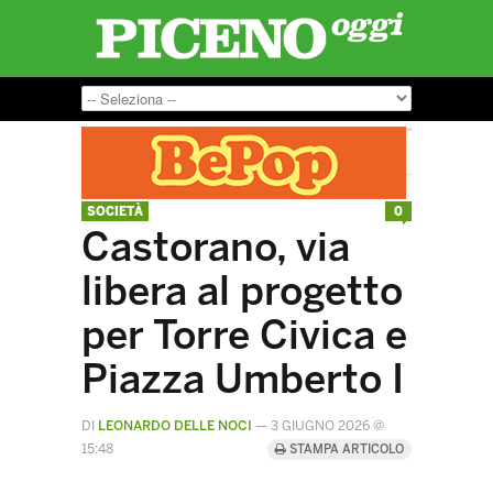
SOCIETÀ
0
Castorano, via
libera al progetto
per Torre Civica e
Piazza Umberto I
DI
LEONARDO DELLE NOCI
—
3 GIUGNO 2026 @
15:48
STAMPA ARTICOLO