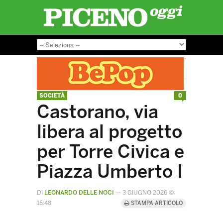
SOCIETÀ
0
Castorano, via
libera al progetto
per Torre Civica e
Piazza Umberto I
DI
LEONARDO DELLE NOCI
—
3 GIUGNO 2026 @
15:48
STAMPA ARTICOLO