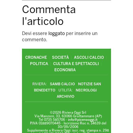
Commenta
l'articolo
Devi essere
loggato
per inserire un
commento.
CRONACHE
SOCIETÀ
ASCOLI CALCIO
POLITICA
CULTURA E SPETTACOLI
ECONOMIA
RIVIERA:
SAMB CALCIO
NOTIZIE SAN
BENEDETTO
UTILITÀ:
NECROLOGI
ARCHIVIO
©2026 Riviera Oggi Srl
Via Manzoni, 33, 63066 Grottammare (AP)
Tel 0735 585706 -
info@picenooggi.it
P.IVA 01889070445 - Iscrizione Roc n. 14639 del
30/09/2006
Supplemento a Riviera Oggi: iscr. reg. stampa n. 298