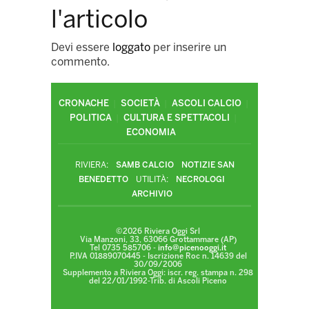
l'articolo
Devi essere
loggato
per inserire un
commento.
CRONACHE
SOCIETÀ
ASCOLI CALCIO
POLITICA
CULTURA E SPETTACOLI
ECONOMIA
RIVIERA:
SAMB CALCIO
NOTIZIE SAN
BENEDETTO
UTILITÀ:
NECROLOGI
ARCHIVIO
©2026 Riviera Oggi Srl
Via Manzoni, 33, 63066 Grottammare (AP)
Tel 0735 585706 -
info@picenooggi.it
P.IVA 01889070445 - Iscrizione Roc n. 14639 del
30/09/2006
Supplemento a Riviera Oggi: iscr. reg. stampa n. 298
del 22/01/1992-Trib. di Ascoli Piceno