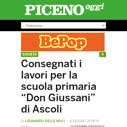
SOCIETÀ
0
Consegnati i
lavori per la
scuola primaria
“Don Giussani”
di Ascoli
DI
LEONARDO DELLE NOCI
—
8 GIUGNO 2026 @