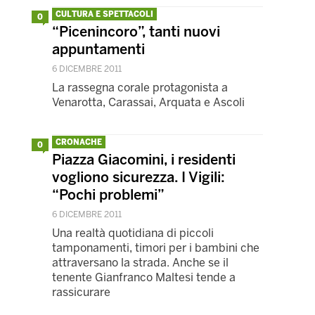
CULTURA E SPETTACOLI
0
“Picenincoro”, tanti nuovi
appuntamenti
6 DICEMBRE 2011
La rassegna corale protagonista a
Venarotta, Carassai, Arquata e Ascoli
CRONACHE
0
Piazza Giacomini, i residenti
vogliono sicurezza. I Vigili:
“Pochi problemi”
6 DICEMBRE 2011
Una realtà quotidiana di piccoli
tamponamenti, timori per i bambini che
attraversano la strada. Anche se il
tenente Gianfranco Maltesi tende a
rassicurare