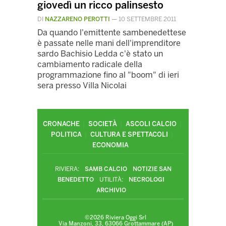
giovedì un ricco palinsesto
DI
NAZZARENO PEROTTI
—
10 SETTEMBRE 2011
Da quando l'emittente sambenedettese
è passate nelle mani dell'imprenditore
sardo Bachisio Ledda c'è stato un
cambiamento radicale della
programmazione fino al "boom" di ieri
sera presso Villa Nicolai
CRONACHE
SOCIETÀ
ASCOLI CALCIO
POLITICA
CULTURA E SPETTACOLI
ECONOMIA
RIVIERA:
SAMB CALCIO
NOTIZIE SAN
BENEDETTO
UTILITÀ:
NECROLOGI
ARCHIVIO
©2026 Riviera Oggi Srl
Via Manzoni, 33, 63066 Grottammare (AP)