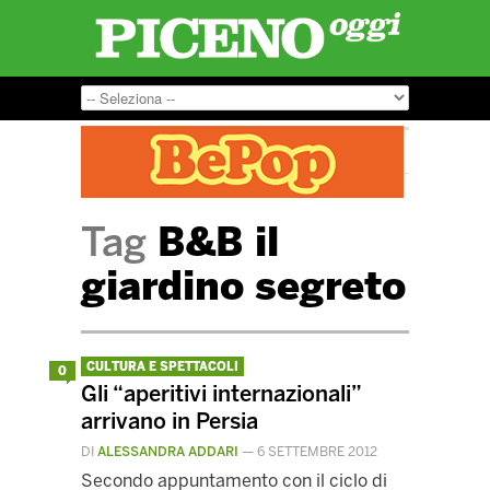
Tag
B&B il
giardino segreto
CULTURA E SPETTACOLI
0
Gli “aperitivi internazionali”
arrivano in Persia
DI
ALESSANDRA ADDARI
—
6 SETTEMBRE 2012
Secondo appuntamento con il ciclo di