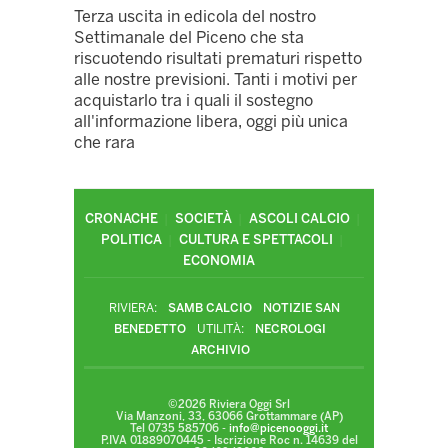
Terza uscita in edicola del nostro
Settimanale del Piceno che sta
riscuotendo risultati prematuri rispetto
alle nostre previsioni. Tanti i motivi per
acquistarlo tra i quali il sostegno
all'informazione libera, oggi più unica
che rara
CRONACHE
SOCIETÀ
ASCOLI CALCIO
POLITICA
CULTURA E SPETTACOLI
ECONOMIA
RIVIERA:
SAMB CALCIO
NOTIZIE SAN
BENEDETTO
UTILITÀ:
NECROLOGI
ARCHIVIO
©2026 Riviera Oggi Srl
Via Manzoni, 33, 63066 Grottammare (AP)
Tel 0735 585706 -
info@picenooggi.it
P.IVA 01889070445 - Iscrizione Roc n. 14639 del