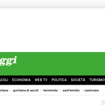
ACOLI
ECONOMIA
WEB TV
POLITICA
SOCIETÀ
TURISMO
intana
quintana di ascoli
terremoto
sant'emidio
castorano
isma
ascoli lazio