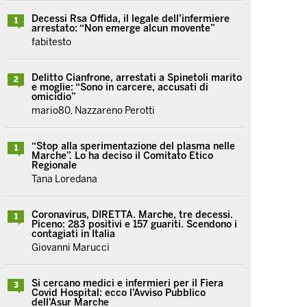
Decessi Rsa Offida, il legale dell’infermiere
1
arrestato: “Non emerge alcun movente”
fabitesto
Delitto Cianfrone, arrestati a Spinetoli marito
2
e moglie: “Sono in carcere, accusati di
omicidio”
mario80, Nazzareno Perotti
“Stop alla sperimentazione del plasma nelle
1
Marche”. Lo ha deciso il Comitato Etico
Regionale
Tana Loredana
Coronavirus, DIRETTA. Marche, tre decessi.
1
Piceno: 283 positivi e 157 guariti. Scendono i
contagiati in Italia
Giovanni Marucci
Si cercano medici e infermieri per il Fiera
3
Covid Hospital: ecco l’Avviso Pubblico
dell’Asur Marche