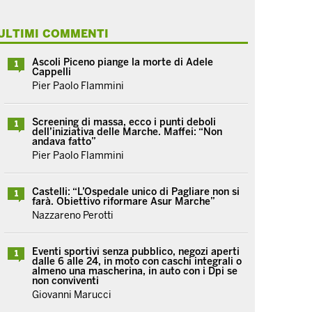
ULTIMI COMMENTI
Ascoli Piceno piange la morte di Adele
1
Cappelli
Pier Paolo Flammini
Screening di massa, ecco i punti deboli
1
dell’iniziativa delle Marche. Maffei: “Non
andava fatto”
Pier Paolo Flammini
Castelli: “L’Ospedale unico di Pagliare non si
1
farà. Obiettivo riformare Asur Marche”
Nazzareno Perotti
Eventi sportivi senza pubblico, negozi aperti
1
dalle 6 alle 24, in moto con caschi integrali o
almeno una mascherina, in auto con i Dpi se
non conviventi
Giovanni Marucci