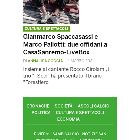
CULTURA E SPETTACOLI
Gianmarco Spaccasassi e
Marco Pallotti: due offidani a
CasaSanremo-LiveBox
DI
ANNALISA COCCIA
—
1 MARZO 2021
Insieme al cantante Rocco Girolami, il
trio "I Soci" ha presentato il brano
"Forestiero"
CRONACHE
SOCIETÀ
ASCOLI CALCIO
POLITICA
CULTURA E SPETTACOLI
ECONOMIA
RIVIERA:
SAMB CALCIO
NOTIZIE SAN