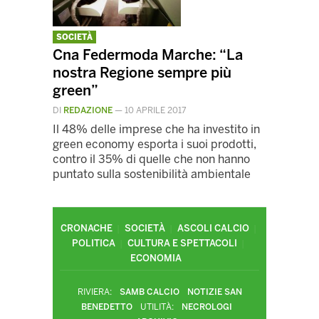
SOCIETÀ
Cna Federmoda Marche: “La
nostra Regione sempre più
green”
DI
REDAZIONE
—
10 APRILE 2017
Il 48% delle imprese che ha investito in
green economy esporta i suoi prodotti,
contro il 35% di quelle che non hanno
puntato sulla sostenibilità ambientale
CRONACHE
SOCIETÀ
ASCOLI CALCIO
POLITICA
CULTURA E SPETTACOLI
ECONOMIA
RIVIERA:
SAMB CALCIO
NOTIZIE SAN
BENEDETTO
UTILITÀ:
NECROLOGI