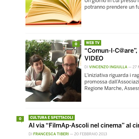
Un giorno in cui presso l
potranno prendere un fu
WEB TV
0
“Comun-I-C@are”, u
VIDEO
DI
VINCENZO INGIULLA
—
27 
L'iniziativa riguarda i r
promossa dall’Associazi
Regione Marche, Assesso
CULTURA E SPETTACOLI
0
Al via “FilmAp-Ascoli nel cinema” al 
DI
FRANCESCA TIBERI
—
20 FEBBRAIO 2013