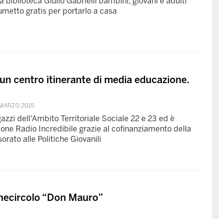
a biblioteca Giulio Gabrielli bambini, giovani e adulti
metto gratis per portarlo a casa
n centro itinerante di media educazione.
MARZO 2015
agazzi dell'Ambito Territoriale Sociale 22 e 23 ed è
one Radio Incredibile grazie al cofinanziamento della
rato alle Politiche Giovanili
cinecircolo “Don Mauro”