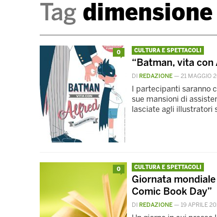
Tag
dimensione
CULTURA E SPETTACOLI
0
“Batman, vita con A
DI
REDAZIONE
—
21 MAGGIO 2
I partecipanti saranno c
sue mansioni di assiste
lasciate agli illustratori
CULTURA E SPETTACOLI
0
Giornata mondiale de
Comic Book Day”
DI
REDAZIONE
—
19 APRILE 20