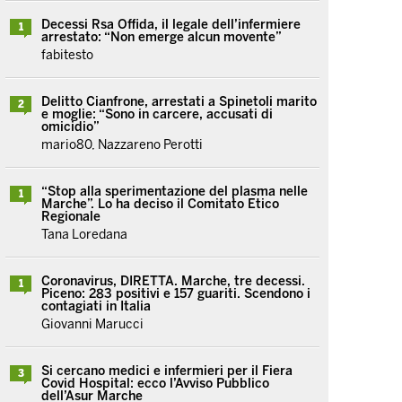
Decessi Rsa Offida, il legale dell’infermiere
1
arrestato: “Non emerge alcun movente”
fabitesto
Delitto Cianfrone, arrestati a Spinetoli marito
2
e moglie: “Sono in carcere, accusati di
omicidio”
mario80, Nazzareno Perotti
“Stop alla sperimentazione del plasma nelle
1
Marche”. Lo ha deciso il Comitato Etico
Regionale
Tana Loredana
Coronavirus, DIRETTA. Marche, tre decessi.
1
Piceno: 283 positivi e 157 guariti. Scendono i
contagiati in Italia
Giovanni Marucci
Si cercano medici e infermieri per il Fiera
3
Covid Hospital: ecco l’Avviso Pubblico
dell’Asur Marche