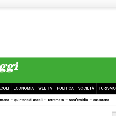
ACOLI
ECONOMIA
WEB TV
POLITICA
SOCIETÀ
TURISMO
intana
quintana di ascoli
terremoto
sant'emidio
castorano
isma
ascoli lazio