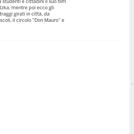
studenti e cittadini il suo film
itzka, mentre poi ecco gli
aggi girati in città, da
scoli, il circolo "Don Mauro" e