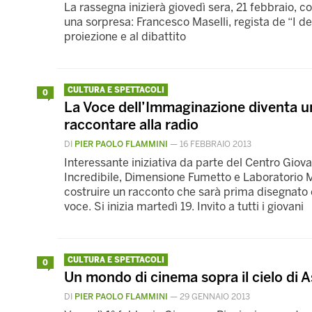
La rassegna inizierà giovedì sera, 21 febbraio, co
una sorpresa: Francesco Maselli, regista de “I del
proiezione e al dibattito
CULTURA E SPETTACOLI
0
La Voce dell’Immaginazione diventa u
raccontare alla radio
DI
PIER PAOLO FLAMMINI
—
16 FEBBRAIO 2013
Interessante iniziativa da parte del Centro Giov
Incredibile, Dimensione Fumetto e Laboratorio M
costruire un racconto che sarà prima disegnato
voce. Si inizia martedì 19. Invito a tutti i giovani
CULTURA E SPETTACOLI
0
Un mondo di cinema sopra il cielo di 
DI
PIER PAOLO FLAMMINI
—
29 GENNAIO 2013