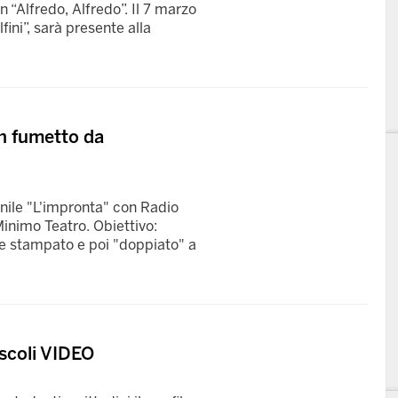
n “Alfredo, Alfredo”. Il 7 marzo
fini”, sarà presente alla
n fumetto da
anile "L'impronta" con Radio
inimo Teatro. Obiettivo:
 e stampato e poi "doppiato" a
Ascoli VIDEO