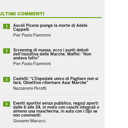
ULTIMI COMMENTI
Ascoli Piceno piange la morte di Adele
1
Cappelli
Pier Paolo Flammini
Screening di massa, ecco i punti deboli
1
dell’iniziativa delle Marche. Maffei: “Non
andava fatto”
Pier Paolo Flammini
Castelli: “L’Ospedale unico di Pagliare non si
1
farà. Obiettivo riformare Asur Marche”
Nazzareno Perotti
Eventi sportivi senza pubblico, negozi aperti
1
dalle 6 alle 24, in moto con caschi integrali o
almeno una mascherina, in auto con i Dpi se
non conviventi
Giovanni Marucci