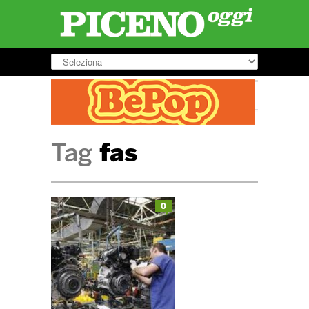
Tag
fas
0