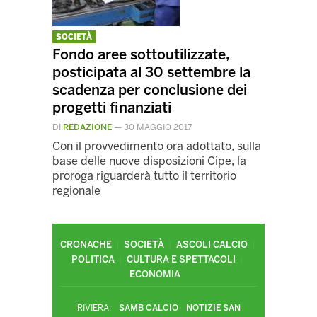
SOCIETÀ
Fondo aree sottoutilizzate,
posticipata al 30 settembre la
scadenza per conclusione dei
progetti finanziati
DI
REDAZIONE
—
30 MAGGIO 2017
Con il provvedimento ora adottato, sulla
base delle nuove disposizioni Cipe, la
proroga riguarderà tutto il territorio
regionale
CRONACHE
SOCIETÀ
ASCOLI CALCIO
POLITICA
CULTURA E SPETTACOLI
ECONOMIA
RIVIERA:
SAMB CALCIO
NOTIZIE SAN