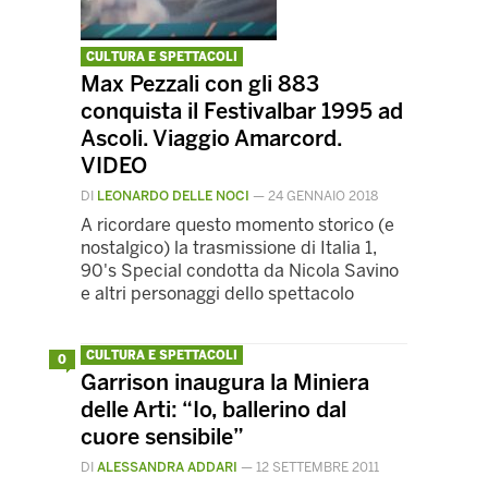
CULTURA E SPETTACOLI
Max Pezzali con gli 883
conquista il Festivalbar 1995 ad
Ascoli. Viaggio Amarcord.
VIDEO
DI
LEONARDO DELLE NOCI
—
24 GENNAIO 2018
A ricordare questo momento storico (e
nostalgico) la trasmissione di Italia 1,
90's Special condotta da Nicola Savino
e altri personaggi dello spettacolo
CULTURA E SPETTACOLI
0
Garrison inaugura la Miniera
delle Arti: “Io, ballerino dal
cuore sensibile”
DI
ALESSANDRA ADDARI
—
12 SETTEMBRE 2011