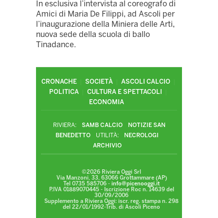
In esclusiva l’intervista al coreografo di
Amici di Maria De Filippi, ad Ascoli per
l’inaugurazione della Miniera delle Arti,
nuova sede della scuola di ballo
Tinadance.
CRONACHE
SOCIETÀ
ASCOLI CALCIO
POLITICA
CULTURA E SPETTACOLI
ECONOMIA
RIVIERA:
SAMB CALCIO
NOTIZIE SAN
BENEDETTO
UTILITÀ:
NECROLOGI
ARCHIVIO
©2026 Riviera Oggi Srl
Via Manzoni, 33, 63066 Grottammare (AP)
Tel 0735 585706 -
info@picenooggi.it
P.IVA 01889070445 - Iscrizione Roc n. 14639 del
30/09/2006
Supplemento a Riviera Oggi: iscr. reg. stampa n. 298
del 22/01/1992-Trib. di Ascoli Piceno