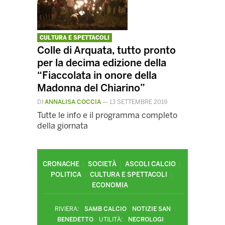
CULTURA E SPETTACOLI
Colle di Arquata, tutto pronto
per la decima edizione della
“Fiaccolata in onore della
Madonna del Chiarino”
DI
ANNALISA COCCIA
—
13 SETTEMBRE 2019
Tutte le info e il programma completo
della giornata
CRONACHE
SOCIETÀ
ASCOLI CALCIO
POLITICA
CULTURA E SPETTACOLI
ECONOMIA
RIVIERA:
SAMB CALCIO
NOTIZIE SAN
BENEDETTO
UTILITÀ:
NECROLOGI