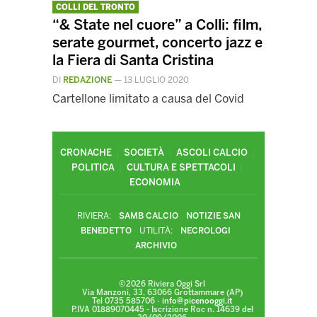
COLLI DEL TRONTO
“& State nel cuore” a Colli: film,
serate gourmet, concerto jazz e
la Fiera di Santa Cristina
DI
REDAZIONE
—
13 LUGLIO 2020
Cartellone limitato a causa del Covid
CRONACHE
SOCIETÀ
ASCOLI CALCIO
POLITICA
CULTURA E SPETTACOLI
ECONOMIA
RIVIERA:
SAMB CALCIO
NOTIZIE SAN
BENEDETTO
UTILITÀ:
NECROLOGI
ARCHIVIO
©2026 Riviera Oggi Srl
Via Manzoni, 33, 63066 Grottammare (AP)
Tel 0735 585706 -
info@picenooggi.it
P.IVA 01889070445 - Iscrizione Roc n. 14639 del