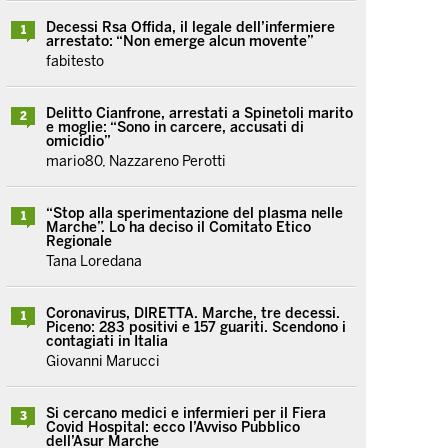
Decessi Rsa Offida, il legale dell’infermiere
1
arrestato: “Non emerge alcun movente”
fabitesto
Delitto Cianfrone, arrestati a Spinetoli marito
2
e moglie: “Sono in carcere, accusati di
omicidio”
mario80, Nazzareno Perotti
“Stop alla sperimentazione del plasma nelle
1
Marche”. Lo ha deciso il Comitato Etico
Regionale
Tana Loredana
Coronavirus, DIRETTA. Marche, tre decessi.
1
Piceno: 283 positivi e 157 guariti. Scendono i
contagiati in Italia
Giovanni Marucci
Si cercano medici e infermieri per il Fiera
3
Covid Hospital: ecco l’Avviso Pubblico
dell’Asur Marche