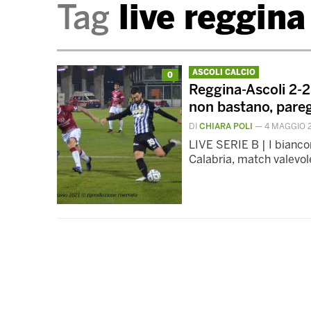
Tag
live reggina
ASCOLI CALCIO
0
Reggina-Ascoli 2-2,
non bastano, pare
DI
CHIARA POLI
—
4 MAGGIO 
LIVE SERIE B | I biancon
Calabria, match valevol