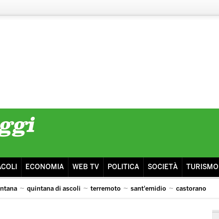
ACOLI
ECONOMIA
WEB TV
POLITICA
SOCIETÀ
TURISMO
intana
quintana di ascoli
terremoto
sant'emidio
castorano
isma
ascoli lazio