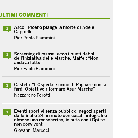
ULTIMI COMMENTI
Ascoli Piceno piange la morte di Adele
1
Cappelli
Pier Paolo Flammini
Screening di massa, ecco i punti deboli
1
dell’iniziativa delle Marche. Maffei: “Non
andava fatto”
Pier Paolo Flammini
Castelli: “L’Ospedale unico di Pagliare non si
1
farà. Obiettivo riformare Asur Marche”
Nazzareno Perotti
Eventi sportivi senza pubblico, negozi aperti
1
dalle 6 alle 24, in moto con caschi integrali o
almeno una mascherina, in auto con i Dpi se
non conviventi
Giovanni Marucci