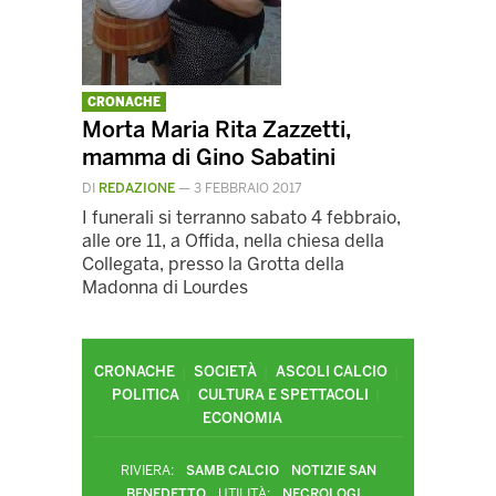
CRONACHE
Morta Maria Rita Zazzetti,
mamma di Gino Sabatini
DI
REDAZIONE
—
3 FEBBRAIO 2017
I funerali si terranno sabato 4 febbraio,
alle ore 11, a Offida, nella chiesa della
Collegata, presso la Grotta della
Madonna di Lourdes
CRONACHE
SOCIETÀ
ASCOLI CALCIO
POLITICA
CULTURA E SPETTACOLI
ECONOMIA
RIVIERA:
SAMB CALCIO
NOTIZIE SAN
BENEDETTO
UTILITÀ:
NECROLOGI