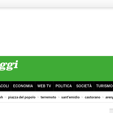
ACOLI
ECONOMIA
WEB TV
POLITICA
SOCIETÀ
TURISMO
oh
piazza del popolo
terremoto
sant'emidio
castorano
aren