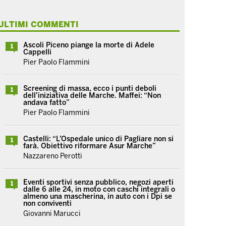
ULTIMI COMMENTI
Ascoli Piceno piange la morte di Adele
1
Cappelli
Pier Paolo Flammini
Screening di massa, ecco i punti deboli
1
dell’iniziativa delle Marche. Maffei: “Non
andava fatto”
Pier Paolo Flammini
Castelli: “L’Ospedale unico di Pagliare non si
1
farà. Obiettivo riformare Asur Marche”
Nazzareno Perotti
Eventi sportivi senza pubblico, negozi aperti
1
dalle 6 alle 24, in moto con caschi integrali o
almeno una mascherina, in auto con i Dpi se
non conviventi
Giovanni Marucci