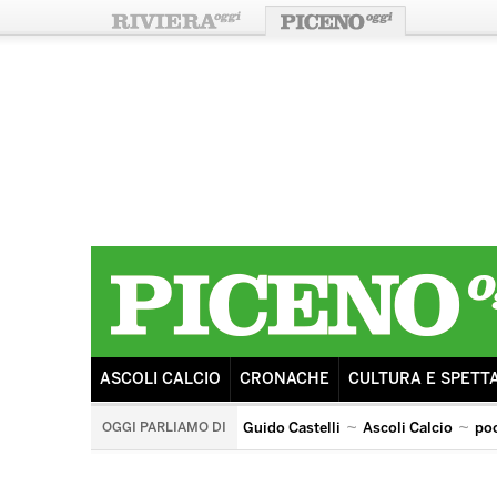
ASCOLI CALCIO
CRONACHE
CULTURA E SPETT
OGGI PARLIAMO DI
Guido Castelli
Ascoli Calcio
po
ricostruzione
sisma
ascoli lazio
tributo ai pooh