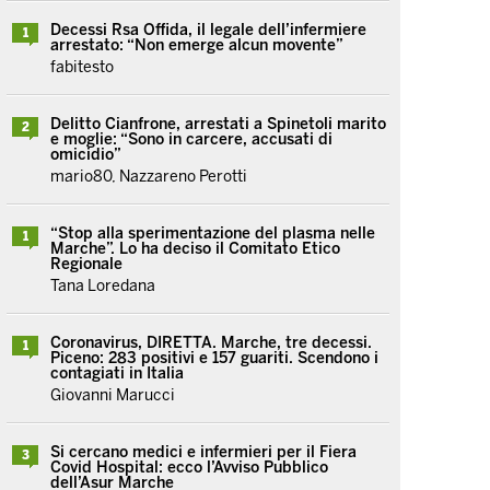
Decessi Rsa Offida, il legale dell’infermiere
1
arrestato: “Non emerge alcun movente”
fabitesto
Delitto Cianfrone, arrestati a Spinetoli marito
2
e moglie: “Sono in carcere, accusati di
omicidio”
mario80, Nazzareno Perotti
“Stop alla sperimentazione del plasma nelle
1
Marche”. Lo ha deciso il Comitato Etico
Regionale
Tana Loredana
Coronavirus, DIRETTA. Marche, tre decessi.
1
Piceno: 283 positivi e 157 guariti. Scendono i
contagiati in Italia
Giovanni Marucci
Si cercano medici e infermieri per il Fiera
3
Covid Hospital: ecco l’Avviso Pubblico
dell’Asur Marche