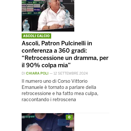
ASCOLI CALCIO
Ascoli, Patron Pulcinelli in
conferenza a 360 gradi:
“Retrocessione un dramma, per
il 90% colpa mia”
DI
CHIARA POLI
—
12 SETTEMBRE 2024
Il numero uno di Corso Vittorio
Emanuele è tornato a parlare della
retrocessione e ha fatto mea culpa,
raccontando i retroscena
0