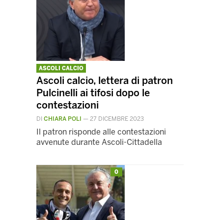
ASCOLI CALCIO
Ascoli calcio, lettera di patron
Pulcinelli ai tifosi dopo le
contestazioni
DI
CHIARA POLI
—
27 DICEMBRE 2023
Il patron risponde alle contestazioni
avvenute durante Ascoli-Cittadella
0