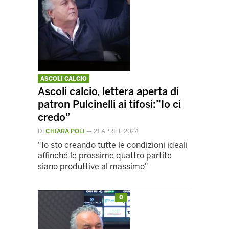
ASCOLI CALCIO
Ascoli calcio, lettera aperta di
patron Pulcinelli ai tifosi:”Io ci
credo”
DI
CHIARA POLI
—
21 APRILE 2024
"Io sto creando tutte le condizioni ideali
affinché le prossime quattro partite
siano produttive al massimo"
0