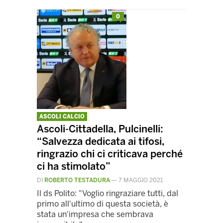
0
ASCOLI CALCIO
Ascoli-Cittadella, Pulcinelli:
“Salvezza dedicata ai tifosi,
ringrazio chi ci criticava perché
ci ha stimolato”
DI
ROBERTO TESTADURA
—
7 MAGGIO 2021
Il ds Polito: "Voglio ringraziare tutti, dal
primo all'ultimo di questa società, è
stata un'impresa che sembrava