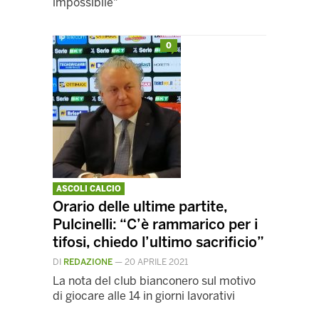
impossibile"
0
ASCOLI CALCIO
Orario delle ultime partite,
Pulcinelli: “C’è rammarico per i
tifosi, chiedo l’ultimo sacrificio”
DI
REDAZIONE
—
20 APRILE 2021
La nota del club bianconero sul motivo
di giocare alle 14 in giorni lavorativi