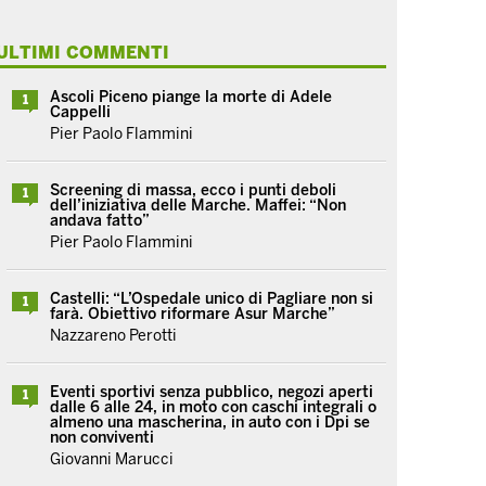
ULTIMI COMMENTI
Ascoli Piceno piange la morte di Adele
1
Cappelli
Pier Paolo Flammini
Screening di massa, ecco i punti deboli
1
dell’iniziativa delle Marche. Maffei: “Non
andava fatto”
Pier Paolo Flammini
Castelli: “L’Ospedale unico di Pagliare non si
1
farà. Obiettivo riformare Asur Marche”
Nazzareno Perotti
Eventi sportivi senza pubblico, negozi aperti
1
dalle 6 alle 24, in moto con caschi integrali o
almeno una mascherina, in auto con i Dpi se
non conviventi
Giovanni Marucci