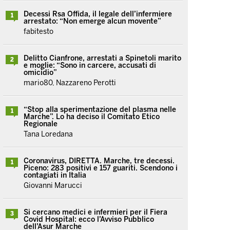
Decessi Rsa Offida, il legale dell’infermiere
1
arrestato: “Non emerge alcun movente”
fabitesto
Delitto Cianfrone, arrestati a Spinetoli marito
2
e moglie: “Sono in carcere, accusati di
omicidio”
mario80, Nazzareno Perotti
“Stop alla sperimentazione del plasma nelle
1
Marche”. Lo ha deciso il Comitato Etico
Regionale
Tana Loredana
Coronavirus, DIRETTA. Marche, tre decessi.
1
Piceno: 283 positivi e 157 guariti. Scendono i
contagiati in Italia
Giovanni Marucci
Si cercano medici e infermieri per il Fiera
3
Covid Hospital: ecco l’Avviso Pubblico
dell’Asur Marche