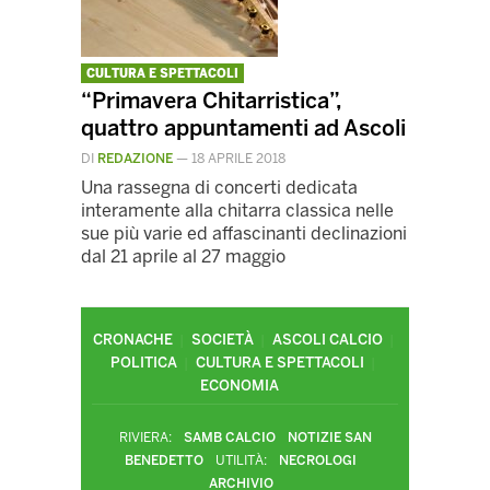
CULTURA E SPETTACOLI
“Primavera Chitarristica”,
quattro appuntamenti ad Ascoli
DI
REDAZIONE
—
18 APRILE 2018
Una rassegna di concerti dedicata
interamente alla chitarra classica nelle
sue più varie ed affascinanti declinazioni
dal 21 aprile al 27 maggio
CRONACHE
SOCIETÀ
ASCOLI CALCIO
POLITICA
CULTURA E SPETTACOLI
ECONOMIA
RIVIERA:
SAMB CALCIO
NOTIZIE SAN
BENEDETTO
UTILITÀ:
NECROLOGI
ARCHIVIO