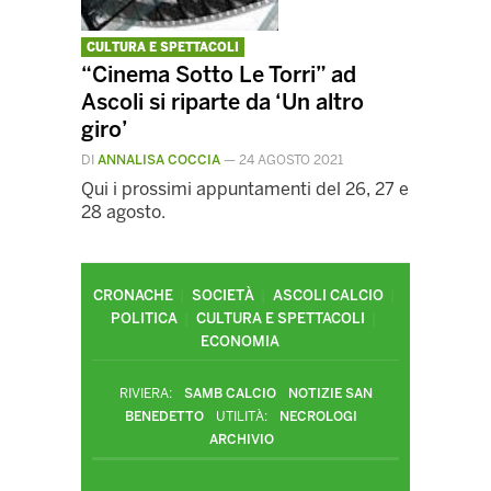
CULTURA E SPETTACOLI
“Cinema Sotto Le Torri” ad
Ascoli si riparte da ‘Un altro
giro’
DI
ANNALISA COCCIA
—
24 AGOSTO 2021
Qui i prossimi appuntamenti del 26, 27 e
28 agosto.
CRONACHE
SOCIETÀ
ASCOLI CALCIO
POLITICA
CULTURA E SPETTACOLI
ECONOMIA
RIVIERA:
SAMB CALCIO
NOTIZIE SAN
BENEDETTO
UTILITÀ:
NECROLOGI
ARCHIVIO