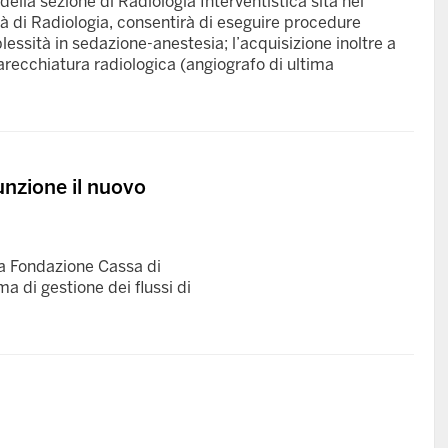
della sezione di Radiologia Interventistica sita nei
ità di Radiologia, consentirà di eseguire procedure
ssità in sedazione-anestesia; l’acquisizione inoltre a
recchiatura radiologica (angiografo di ultima
funzione il nuovo
la Fondazione Cassa di
a di gestione dei flussi di