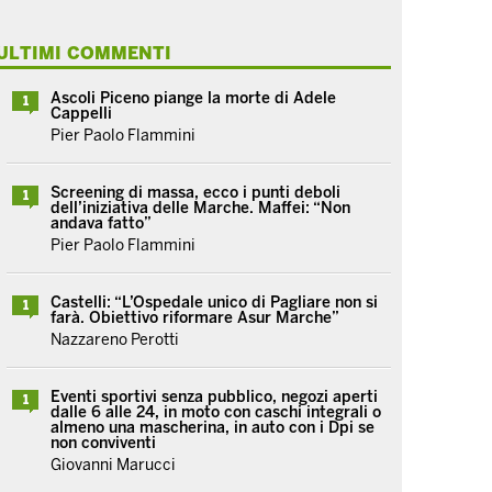
ULTIMI COMMENTI
Ascoli Piceno piange la morte di Adele
1
Cappelli
Pier Paolo Flammini
Screening di massa, ecco i punti deboli
1
dell’iniziativa delle Marche. Maffei: “Non
andava fatto”
Pier Paolo Flammini
Castelli: “L’Ospedale unico di Pagliare non si
1
farà. Obiettivo riformare Asur Marche”
Nazzareno Perotti
Eventi sportivi senza pubblico, negozi aperti
1
dalle 6 alle 24, in moto con caschi integrali o
almeno una mascherina, in auto con i Dpi se
non conviventi
Giovanni Marucci