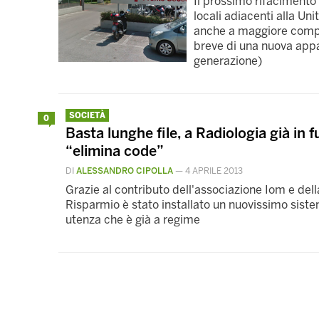
Il prossimo rifacimento 
locali adiacenti alla Un
anche a maggiore comple
breve di una nuova appa
generazione)
SOCIETÀ
0
Basta lunghe file, a Radiologia già in 
“elimina code”
DI
ALESSANDRO CIPOLLA
—
4 APRILE 2013
Grazie al contributo dell'associazione Iom e del
Risparmio è stato installato un nuovissimo sistem
utenza che è già a regime