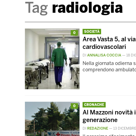
Tag
radiologia
SOCIETÀ
0
Area Vasta 5, al vi
cardiovascolari
DI
ANNALISA COCCIA
—
18 D
Nella giornata odierna s
comprendono ambulatori,
CRONACHE
0
Al Mazzoni novità i
generazione
DI
REDAZIONE
—
13 DICEMBRE