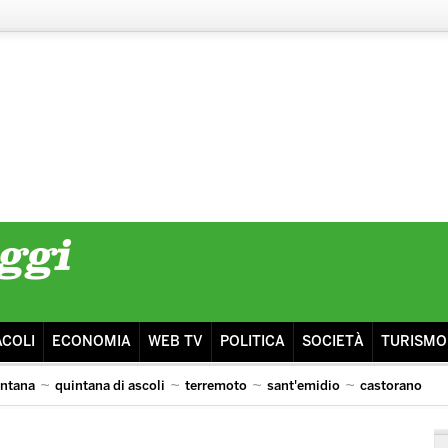
ACOLI
ECONOMIA
WEB TV
POLITICA
SOCIETÀ
TURISMO
intana
quintana di ascoli
terremoto
sant'emidio
castorano
isma
ascoli lazio