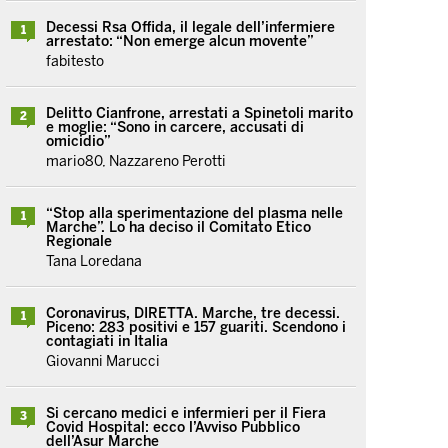
Decessi Rsa Offida, il legale dell’infermiere
1
arrestato: “Non emerge alcun movente”
fabitesto
Delitto Cianfrone, arrestati a Spinetoli marito
2
e moglie: “Sono in carcere, accusati di
omicidio”
mario80, Nazzareno Perotti
“Stop alla sperimentazione del plasma nelle
1
Marche”. Lo ha deciso il Comitato Etico
Regionale
Tana Loredana
Coronavirus, DIRETTA. Marche, tre decessi.
1
Piceno: 283 positivi e 157 guariti. Scendono i
contagiati in Italia
Giovanni Marucci
Si cercano medici e infermieri per il Fiera
3
Covid Hospital: ecco l’Avviso Pubblico
dell’Asur Marche