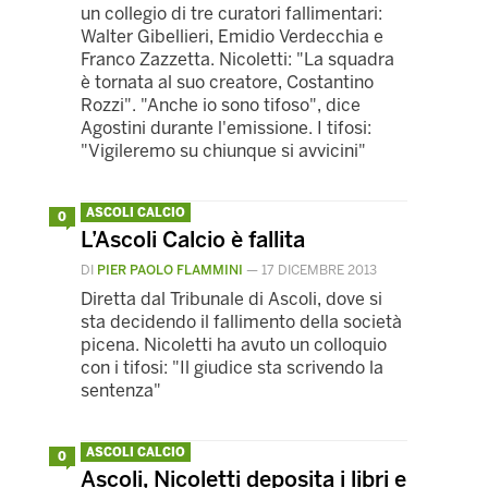
un collegio di tre curatori fallimentari:
Walter Gibellieri, Emidio Verdecchia e
Franco Zazzetta. Nicoletti: "La squadra
è tornata al suo creatore, Costantino
Rozzi". "Anche io sono tifoso", dice
Agostini durante l'emissione. I tifosi:
"Vigileremo su chiunque si avvicini"
ASCOLI CALCIO
0
L’Ascoli Calcio è fallita
DI
PIER PAOLO FLAMMINI
—
17 DICEMBRE 2013
Diretta dal Tribunale di Ascoli, dove si
sta decidendo il fallimento della società
picena. Nicoletti ha avuto un colloquio
con i tifosi: "Il giudice sta scrivendo la
sentenza"
ASCOLI CALCIO
0
Ascoli, Nicoletti deposita i libri e