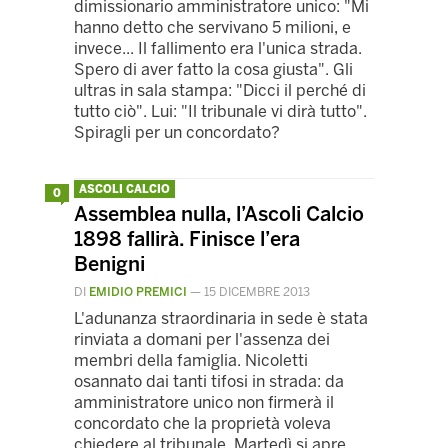
dimissionario amministratore unico: "Mi
hanno detto che servivano 5 milioni, e
invece... Il fallimento era l'unica strada.
Spero di aver fatto la cosa giusta". Gli
ultras in sala stampa: "Dicci il perché di
tutto ciò". Lui: "Il tribunale vi dirà tutto".
Spiragli per un concordato?
ASCOLI CALCIO
0
Assemblea nulla, l’Ascoli Calcio
1898 fallirà. Finisce l’era
Benigni
DI
EMIDIO PREMICI
—
15 DICEMBRE 2013
L'adunanza straordinaria in sede è stata
rinviata a domani per l'assenza dei
membri della famiglia. Nicoletti
osannato dai tanti tifosi in strada: da
amministratore unico non firmerà il
concordato che la proprietà voleva
chiedere al tribunale. Martedì si apre