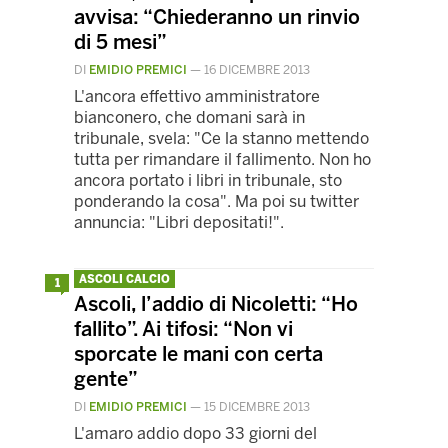
avvisa: “Chiederanno un rinvio
di 5 mesi”
DI
EMIDIO PREMICI
—
16 DICEMBRE 2013
L'ancora effettivo amministratore
bianconero, che domani sarà in
tribunale, svela: "Ce la stanno mettendo
tutta per rimandare il fallimento. Non ho
ancora portato i libri in tribunale, sto
ponderando la cosa". Ma poi su twitter
annuncia: "Libri depositati!".
ASCOLI CALCIO
1
Ascoli, l’addio di Nicoletti: “Ho
fallito”. Ai tifosi: “Non vi
sporcate le mani con certa
gente”
DI
EMIDIO PREMICI
—
15 DICEMBRE 2013
L'amaro addio dopo 33 giorni del