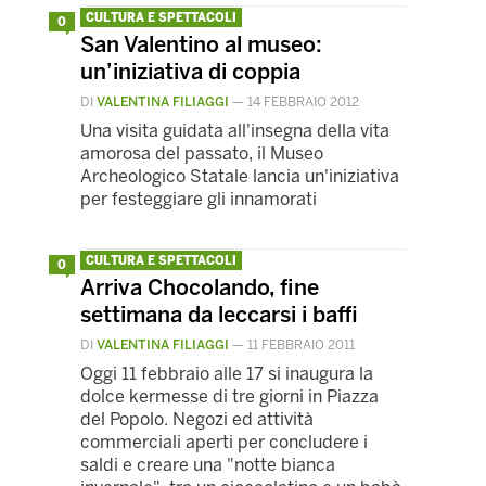
CULTURA E SPETTACOLI
0
San Valentino al museo:
un’iniziativa di coppia
DI
VALENTINA FILIAGGI
—
14 FEBBRAIO 2012
Una visita guidata all'insegna della vita
amorosa del passato, il Museo
Archeologico Statale lancia un'iniziativa
per festeggiare gli innamorati
CULTURA E SPETTACOLI
0
Arriva Chocolando, fine
settimana da leccarsi i baffi
DI
VALENTINA FILIAGGI
—
11 FEBBRAIO 2011
Oggi 11 febbraio alle 17 si inaugura la
dolce kermesse di tre giorni in Piazza
del Popolo. Negozi ed attività
commerciali aperti per concludere i
saldi e creare una "notte bianca