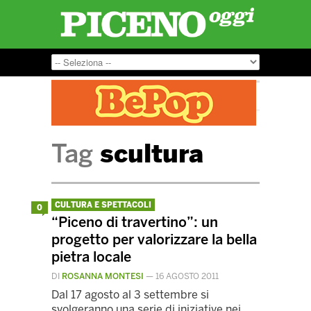
Tag
scultura
CULTURA E SPETTACOLI
0
“Piceno di travertino”: un
progetto per valorizzare la bella
pietra locale
DI
ROSANNA MONTESI
—
16 AGOSTO 2011
Dal 17 agosto al 3 settembre si
svolgeranno una serie di iniziative nei