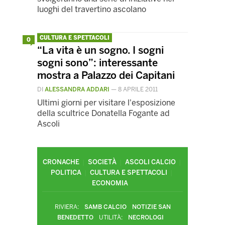
luoghi del travertino ascolano
CULTURA E SPETTACOLI
0
“La vita è un sogno. I sogni
sogni sono”: interessante
mostra a Palazzo dei Capitani
DI
ALESSANDRA ADDARI
—
8 APRILE 2011
Ultimi giorni per visitare l'esposizione
della scultrice Donatella Fogante ad
Ascoli
CRONACHE
SOCIETÀ
ASCOLI CALCIO
POLITICA
CULTURA E SPETTACOLI
ECONOMIA
RIVIERA:
SAMB CALCIO
NOTIZIE SAN
BENEDETTO
UTILITÀ:
NECROLOGI