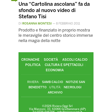
Una “Cartolina ascolana” fa da
sfondo al nuovo video di
Stefano Tisi
DI
ROSANNA MONTESI
—
8 FEBBRAIO 2011
Prodotto e finanziato in proprio mostra
le meraviglie del centro storico immerse
nella magia della notte
CRONACHE
SOCIETÀ
ASCOLI CALCIO
POLITICA
CULTURA E SPETTACOLI
ECONOMIA
RIVIERA:
SAMB CALCIO
NOTIZIE SAN
BENEDETTO
UTILITÀ:
NECROLOGI
ARCHIVIO
©2026 Riviera Oggi Srl
Via Manzoni, 33, 63066 Grottammare (AP)