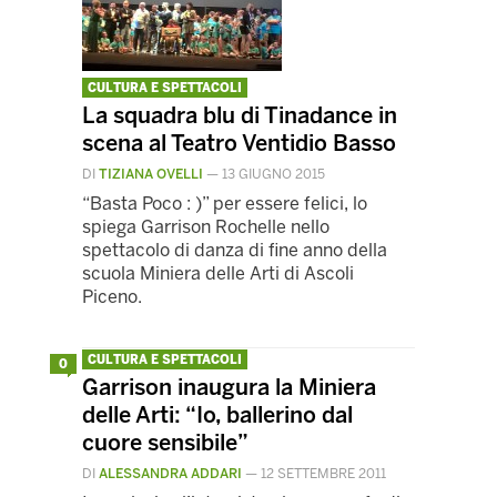
CULTURA E SPETTACOLI
La squadra blu di Tinadance in
scena al Teatro Ventidio Basso
DI
TIZIANA OVELLI
—
13 GIUGNO 2015
“Basta Poco : )” per essere felici, lo
spiega Garrison Rochelle nello
spettacolo di danza di fine anno della
scuola Miniera delle Arti di Ascoli
Piceno.
CULTURA E SPETTACOLI
0
Garrison inaugura la Miniera
delle Arti: “Io, ballerino dal
cuore sensibile”
DI
ALESSANDRA ADDARI
—
12 SETTEMBRE 2011