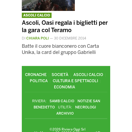
ASCOLI CALCIO
Ascoli, Oasi regala i biglietti per
la gara col Teramo
DI
CHIARA POLI
—
30 DICEMBRE 2014
Batte il cuore bianconero con Carta
Unika, la card del gruppo Gabrielli
CRONACHE
SOCIETÀ
ASCOLI CALCIO
POLITICA
CULTURA E SPETTACOLI
ECONOMIA
RIVIERA:
SAMB CALCIO
NOTIZIE SAN
BENEDETTO
UTILITÀ:
NECROLOGI
ARCHIVIO
©2026 Riviera Oggi Srl