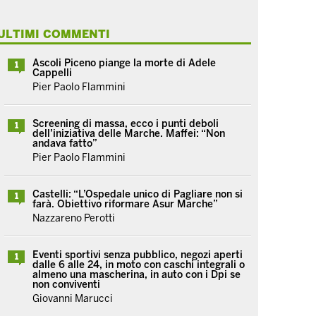
ULTIMI COMMENTI
Ascoli Piceno piange la morte di Adele
1
Cappelli
Pier Paolo Flammini
Screening di massa, ecco i punti deboli
1
dell’iniziativa delle Marche. Maffei: “Non
andava fatto”
Pier Paolo Flammini
Castelli: “L’Ospedale unico di Pagliare non si
1
farà. Obiettivo riformare Asur Marche”
Nazzareno Perotti
Eventi sportivi senza pubblico, negozi aperti
1
dalle 6 alle 24, in moto con caschi integrali o
almeno una mascherina, in auto con i Dpi se
non conviventi
Giovanni Marucci