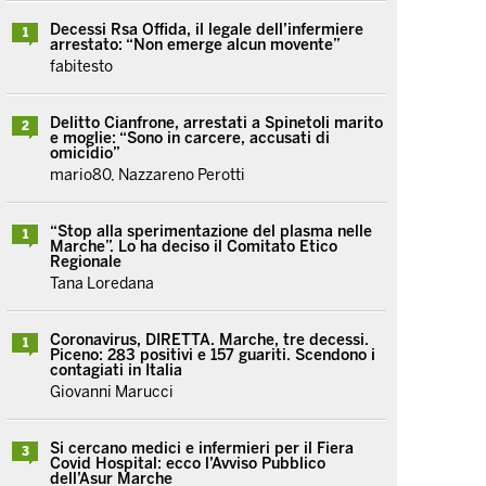
Decessi Rsa Offida, il legale dell’infermiere
1
arrestato: “Non emerge alcun movente”
fabitesto
Delitto Cianfrone, arrestati a Spinetoli marito
2
e moglie: “Sono in carcere, accusati di
omicidio”
mario80, Nazzareno Perotti
“Stop alla sperimentazione del plasma nelle
1
Marche”. Lo ha deciso il Comitato Etico
Regionale
Tana Loredana
Coronavirus, DIRETTA. Marche, tre decessi.
1
Piceno: 283 positivi e 157 guariti. Scendono i
contagiati in Italia
Giovanni Marucci
Si cercano medici e infermieri per il Fiera
3
Covid Hospital: ecco l’Avviso Pubblico
dell’Asur Marche