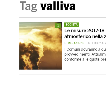
Tag
valliva
SOCIETÀ
1
Le misure 2017-18 
atmosferico nella z
DI
REDAZIONE
—
6 FEBBRAIO 
I Comuni dovranno a que
provvedimenti. Attualme
conforme alle quote prev