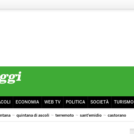
ACOLI
ECONOMIA
WEB TV
POLITICA
SOCIETÀ
TURISMO
intana
quintana di ascoli
terremoto
sant'emidio
castorano
isma
ascoli lazio