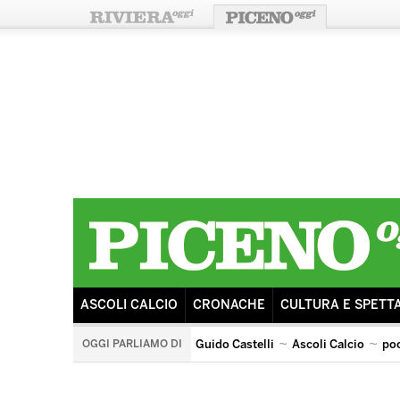
ASCOLI CALCIO
CRONACHE
CULTURA E SPETT
OGGI PARLIAMO DI
Guido Castelli
Ascoli Calcio
po
la rua
ricostruzione
sisma
tributo ai pooh