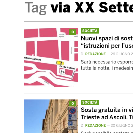
Tag
via XX Sett
SOCIETÀ
0
Nuovi spazi di sost
“istruzioni per l’u
DI
REDAZIONE
—
26 GIUGNO 2
Sarà necessario esporre 
tutta la notte, i medesi
SOCIETÀ
0
Sosta gratuita in v
Trieste ad Ascoli. Tu
DI
REDAZIONE
—
20 GIUGNO 