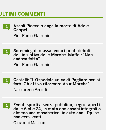
ULTIMI COMMENTI
Ascoli Piceno piange la morte di Adele
1
Cappelli
Pier Paolo Flammini
Screening di massa, ecco i punti deboli
1
dell’iniziativa delle Marche. Maffei: “Non
andava fatto”
Pier Paolo Flammini
Castelli: “L’Ospedale unico di Pagliare non si
1
farà. Obiettivo riformare Asur Marche”
Nazzareno Perotti
Eventi sportivi senza pubblico, negozi aperti
1
dalle 6 alle 24, in moto con caschi integrali o
almeno una mascherina, in auto con i Dpi se
non conviventi
Giovanni Marucci