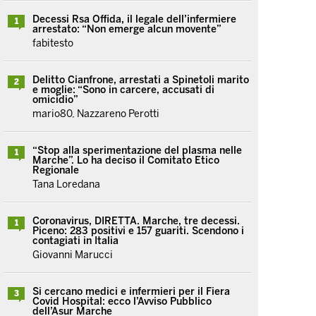
Decessi Rsa Offida, il legale dell’infermiere
1
arrestato: “Non emerge alcun movente”
fabitesto
Delitto Cianfrone, arrestati a Spinetoli marito
2
e moglie: “Sono in carcere, accusati di
omicidio”
mario80, Nazzareno Perotti
“Stop alla sperimentazione del plasma nelle
1
Marche”. Lo ha deciso il Comitato Etico
Regionale
Tana Loredana
Coronavirus, DIRETTA. Marche, tre decessi.
1
Piceno: 283 positivi e 157 guariti. Scendono i
contagiati in Italia
Giovanni Marucci
Si cercano medici e infermieri per il Fiera
3
Covid Hospital: ecco l’Avviso Pubblico
dell’Asur Marche