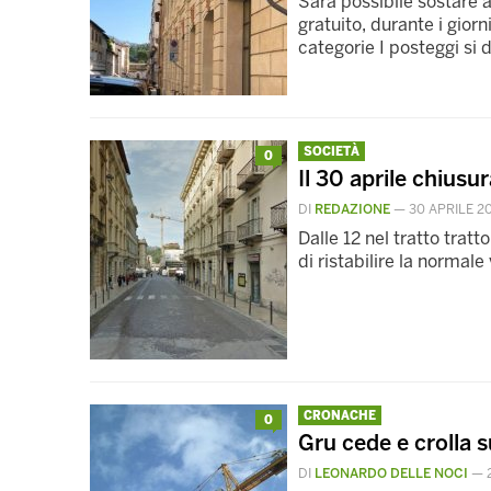
Sarà possibile sostare
gratuito, durante i giorni
categorie I posteggi si 
SOCIETÀ
0
Il 30 aprile chius
DI
REDAZIONE
—
30 APRILE 2
Dalle 12 nel tratto tratt
di ristabilire la normale 
CRONACHE
0
Gru cede e crolla 
DI
LEONARDO DELLE NOCI
—