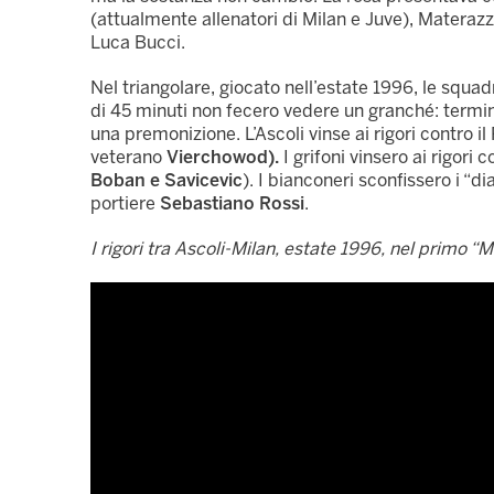
(attualmente allenatori di Milan e Juve), Materazzi
Luca Bucci.
Nel triangolare, giocato nell’estate 1996, le squ
di 45 minuti non fecero vedere un granché: termin
una premonizione. L’Ascoli vinse ai rigori contro il
veterano
Vierchowod).
I grifoni vinsero ai rigori c
Boban e Savicevic
). I bianconeri sconfissero i “di
portiere
Sebastiano Rossi
.
I rigori tra Ascoli-Milan, estate 1996, nel primo 