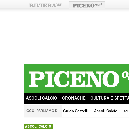
ASCOLI CALCIO
CRONACHE
CULTURA E SPETT
OGGI PARLIAMO DI
Guido Castelli
Ascoli Calcio
sc
arengo
ricostruzione
sisma
ascoli lazio
ASCOLI CALCIO