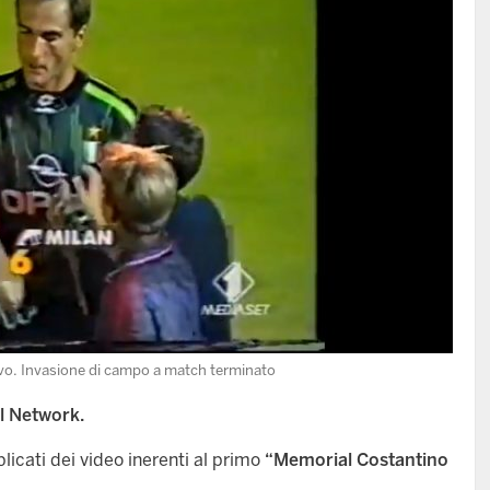
sivo. Invasione di campo a match terminato
l Network.
blicati dei video inerenti al primo
“Memorial Costantino