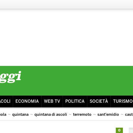
ACOLI
ECONOMIA
WEB TV
POLITICA
SOCIETÀ
TURISMO
uola
quintana
quintana di ascoli
terremoto
sant'emidio
cas
0