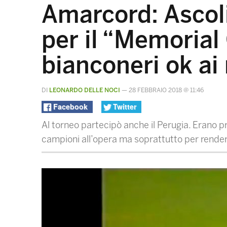
Amarcord: Ascoli
per il “Memorial
bianconeri ok ai 
DI
LEONARDO DELLE NOCI
—
28 FEBBRAIO 2018 @ 11:46
Facebook
Twitter
Al torneo partecipò anche il Perugia. Erano p
campioni all’opera ma soprattutto per rende