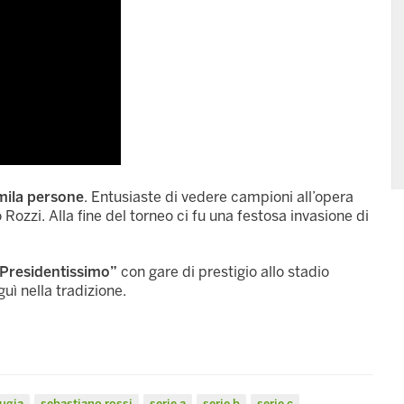
mila persone
. Entusiaste di vedere campioni all’opera
zzi. Alla fine del torneo ci fu una festosa invasione di
Presidentissimo”
con gare di prestigio allo stadio
uì nella tradizione.
ugia
sebastiano rossi
serie a
serie b
serie c