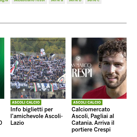
ASCOLI CALCIO
ASCOLI CALCIO
Info biglietti per
Calciomercato
l’amichevole Ascoli-
Ascoli, Pagliai al
0
Lazio
Catania. Arriva il
portiere Crespi