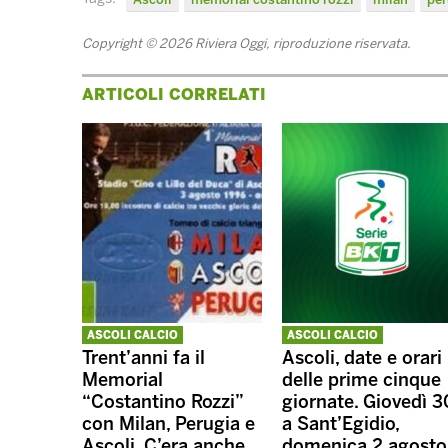
Copyright © 2026 Riviera Oggi, riproduzione riservata.
ARTICOLI CORRELATI
ASCOLI CALCIO
ASCOLI CALCIO
Trent’anni fa il
Ascoli, date e orari
Memorial
delle prime cinque
“Costantino Rozzi”
giornate. Giovedì 3
con Milan, Perugia e
a Sant’Egidio,
Ascoli. C’era anche
domenica 2 agosto