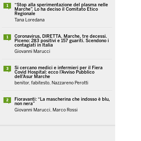
“Stop alla sperimentazione del plasma nelle
1
Marche”. Lo ha deciso il Comitato Etico
Regionale
Tana Loredana
Coronavirus, DIRETTA. Marche, tre decessi.
1
Piceno: 283 positivi e 157 guariti. Scendono i
contagiati in Italia
Giovanni Marucci
Si cercano medici e infermieri per il Fiera
3
Covid Hospital: ecco l’Avviso Pubblico
dell’Asur Marche
benitor, fabitesto, Nazzareno Perotti
Fioravanti: “La mascherina che indosso è blu,
2
non nera”
Giovanni Marucci, Marco Rossi