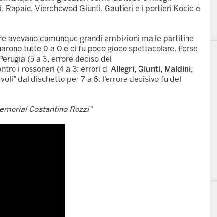
, Rapaic, Vierchowod Giunti, Gautieri e i portieri Kocic e
adre avevano comunque grandi ambizioni ma le partitine
arono tutte 0 a 0 e ci fu poco gioco spettacolare. Forse
 Perugia (5 a 3, errore deciso del
ontro i rossoneri (4 a 3: errori di
Allegri, Giunti, Maldini,
avoli” dal dischetto per 7 a 6: l’errore decisivo fu del
“Memorial Costantino Rozzi”