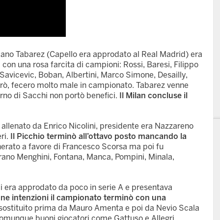
uaiano Tabarez (Capello era approdato al Real Madrid) era
 con una rosa farcita di campioni: Rossi, Baresi, Filippo
 Savicevic, Boban, Albertini, Marco Simone, Desailly,
 però, fecero molto male in campionato. Tabarez venne
orno di Sacchi non portò benefici.
Il Milan concluse il
 allenato da Enrico Nicolini, presidente era Nazzareno
ri.
Il Picchio terminò all’ottavo posto mancando la
erato a favore di Francesco Scorsa ma poi fu
erano Menghini, Fontana, Manca, Pompini, Minala,
i era approdato da poco in serie A e presentava
ne intenzioni il campionato terminò con una
sostituito prima da Mauro Amenta e poi da Nevio Scala
omunque buoni giocatori come Gattuso e Allegri