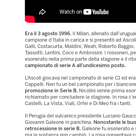
Era il 3 agosto 1996.
Il Milan, allenato dall’urug
campione d’Italia in carica e si presentò ad Ascoli
Galli, Costacurta, Maldini, Weah, Roberto Baggio,
Tassotti, Lentini, Coco e Ambrosini. I rossoneri,
esonerato nella prima parte della stagione e il rit
campionato di serie A all’undicesimo posto.
L’Ascoli giocava nel campionato di serie C1 ed era
Cappelli. Non fu un bel campionato per i biancone
promozione in Serie B.
Nicolini venne prima eson
richiamato per concludere la stagione. In rosa c’
Castelli, La Vista, Viali, Orfei e Di Meo fra i tanti.
Il Perugia del vulcanico presidente Luciano Gaucc
Giovanni Galeone in panchina.
Nonostante le buo
retrocessione in serie B.
Galeone fu esonerato e 
ma la sostanza non cambiò. La rosa presentava c