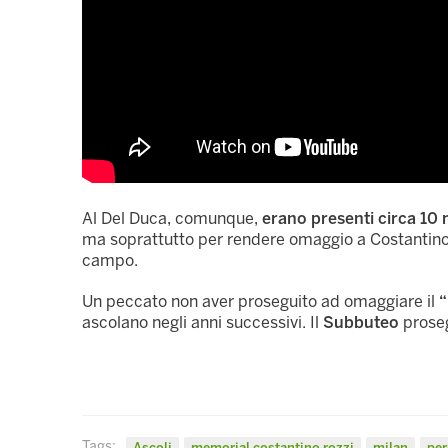
Al Del Duca, comunque,
erano presenti circa 10 
ma soprattutto per rendere omaggio a Costantino Ro
campo.
Un peccato non aver proseguito ad omaggiare il
“
ascolano negli anni successivi. Il
Subbuteo
proseg
Tags:
Ascoli
memorial costantino rozzi
milan
per