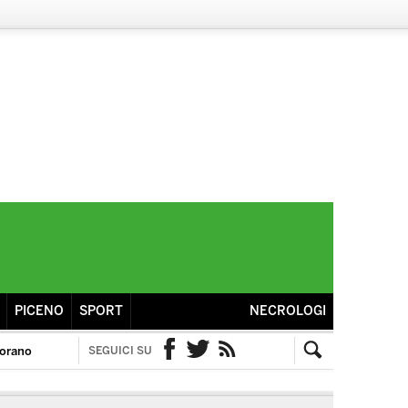
PICENO
SPORT
NECROLOGI
torano
SEGUICI SU
Facebook
Twitter
RSS
Cerca