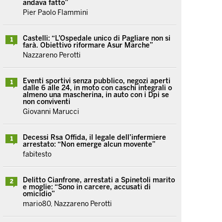
andava fatto”
Pier Paolo Flammini
Castelli: “L’Ospedale unico di Pagliare non si
1
farà. Obiettivo riformare Asur Marche”
Nazzareno Perotti
Eventi sportivi senza pubblico, negozi aperti
1
dalle 6 alle 24, in moto con caschi integrali o
almeno una mascherina, in auto con i Dpi se
non conviventi
Giovanni Marucci
Decessi Rsa Offida, il legale dell’infermiere
1
arrestato: “Non emerge alcun movente”
fabitesto
Delitto Cianfrone, arrestati a Spinetoli marito
2
e moglie: “Sono in carcere, accusati di
omicidio”
mario80, Nazzareno Perotti