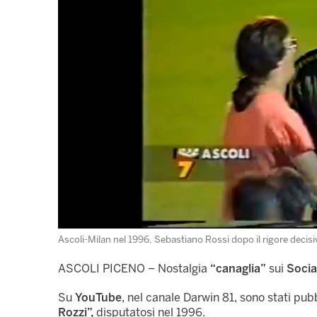
Ascoli-Milan nel 1996, Sebastiano Rossi dopo il rigore deci
ASCOLI PICENO – Nostalgia
“canaglia”
sui
Socia
Su
YouTube
, nel canale Darwin 81, sono stati pub
Rozzi”,
disputatosi nel 1996.