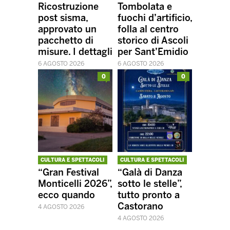
Ricostruzione
Tombolata e
post sisma,
fuochi d’artificio,
approvato un
folla al centro
pacchetto di
storico di Ascoli
misure. I dettagli
per Sant’Emidio
6 AGOSTO 2026
6 AGOSTO 2026
0
0
CULTURA E SPETTACOLI
CULTURA E SPETTACOLI
“Gran Festival
“Galà di Danza
Monticelli 2026”,
sotto le stelle”,
ecco quando
tutto pronto a
Castorano
4 AGOSTO 2026
4 AGOSTO 2026