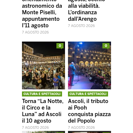
astronomico da
alla viabilità.
Monte Piselli,
L’ordinanza
appuntamento
dall’Arengo
l’11 agosto
7 AGOSTO 2026
7 AGOSTO 2026
0
0
CULTURA E SPETTACOLI
CULTURA E SPETTACOLI
Torna “La Notte,
Ascoli, il tributo
il Circo e la
ai Pooh
Luna” ad Ascoli
conquista piazza
il 10 agosto
del Popolo
7 AGOSTO 2026
7 AGOSTO 2026