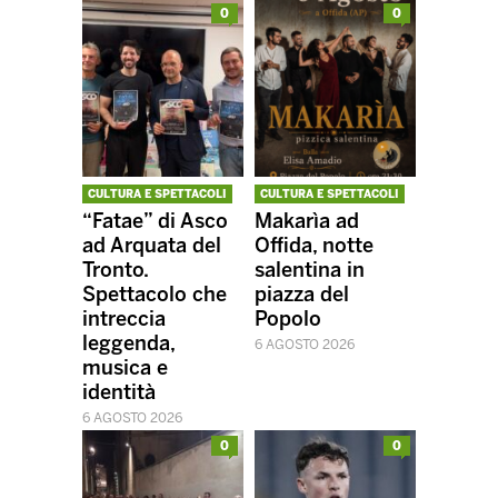
0
0
CULTURA E SPETTACOLI
CULTURA E SPETTACOLI
“Fatae” di Asco
Makarìa ad
ad Arquata del
Offida, notte
Tronto.
salentina in
Spettacolo che
piazza del
intreccia
Popolo
leggenda,
6 AGOSTO 2026
musica e
identità
6 AGOSTO 2026
0
0