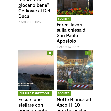
molto forte
giocano bene”.
Cetkovic al Del
Duca
SOCIETÀ
7 AGOSTO 2026
Force, lavori
sulla chiesa di
San Paolo
Apostolo
7 AGOSTO 2026
0
0
CULTURA E SPETTACOLI
SOCIETÀ
Escursione
Notte Bianca ad
stellare con
Ascoli il 10
orientamento
agosto, occhio