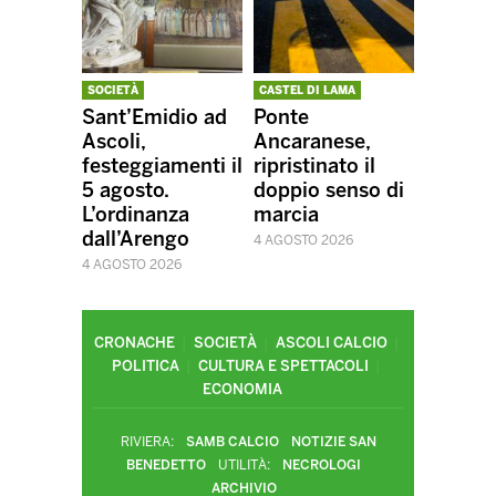
SOCIETÀ
CASTEL DI LAMA
Sant’Emidio ad
Ponte
Ascoli,
Ancaranese,
festeggiamenti il
ripristinato il
5 agosto.
doppio senso di
L’ordinanza
marcia
dall’Arengo
4 AGOSTO 2026
4 AGOSTO 2026
CRONACHE
SOCIETÀ
ASCOLI CALCIO
POLITICA
CULTURA E SPETTACOLI
ECONOMIA
RIVIERA:
SAMB CALCIO
NOTIZIE SAN
BENEDETTO
UTILITÀ:
NECROLOGI
ARCHIVIO