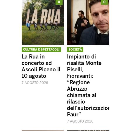
0
0
CULTURA E SPETTACOLI
SOCIETÀ
La Rua in
Impianto di
concerto ad
risalita Monte
Ascoli Piceno il
Piselli,
10 agosto
Fioravanti:
“Regione
7 AGOSTO 2026
Abruzzo
chiamata al
rilascio
dell’autorizzazione
Paur”
7 AGOSTO 2026