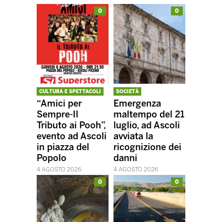
0
0
CULTURA E SPETTACOLI
SOCIETÀ
“Amici per
Emergenza
Sempre-Il
maltempo del 21
Tributo ai Pooh”,
luglio, ad Ascoli
evento ad Ascoli
avviata la
in piazza del
ricognizione dei
Popolo
danni
4 AGOSTO 2026
4 AGOSTO 2026
0
0