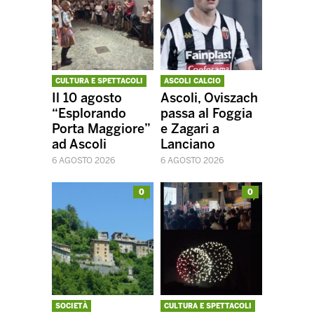
CULTURA E SPETTACOLI
ASCOLI CALCIO
Il 10 agosto
Ascoli, Oviszach
“Esplorando
passa al Foggia
Porta Maggiore”
e Zagari a
ad Ascoli
Lanciano
6 AGOSTO 2026
6 AGOSTO 2026
0
0
SOCIETÀ
CULTURA E SPETTACOLI