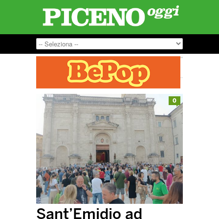
0
Sant’Emidio ad