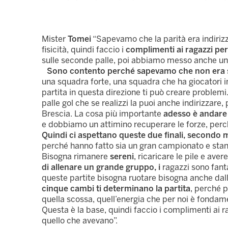
Mister
Tomei
“Sapevamo che la parità era indirizz
fisicità, quindi faccio i
complimenti ai ragazzi per
sulle seconde palle, poi abbiamo messo anche un p
Sono contento perché sapevamo che non era 
una squadra forte, una squadra che ha giocatori i
partita in questa direzione ti può creare problemi
palle gol che se realizzi la puoi anche indirizzare
Brescia. La cosa più importante
adesso è andare
e dobbiamo un attimino recuperare le forze, perch
Quindi ci aspettano queste due finali, secondo
perché hanno fatto sia un gran campionato e sta
Bisogna rimanere
sereni
, ricaricare le pile e ave
di allenare un grande gruppo, i
ragazzi sono fant
queste partite bisogna ruotare bisogna anche dall
cinque cambi ti determinano la partita
, perché p
quella scossa, quell’energia che per noi è fondam
Questa è la base, quindi faccio i complimenti ai 
quello che avevano”.