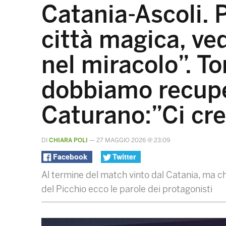
Catania-Ascoli. 
città magica, ve
nel miracolo”. T
dobbiamo recuper
Caturano:”Ci cr
DI
CHIARA POLI
—
27 MAGGIO 2026 @ 23:09
Facebook
Twitter
Al termine del match vinto dal Catania, ma c
del Picchio ecco le parole dei protagonisti