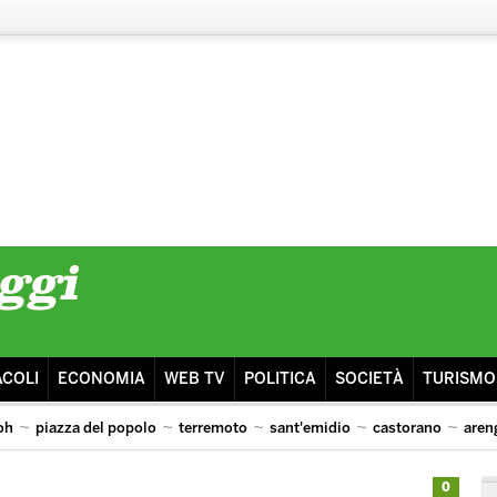
ACOLI
ECONOMIA
WEB TV
POLITICA
SOCIETÀ
TURISMO
oh
piazza del popolo
terremoto
sant'emidio
castorano
aren
oh
0