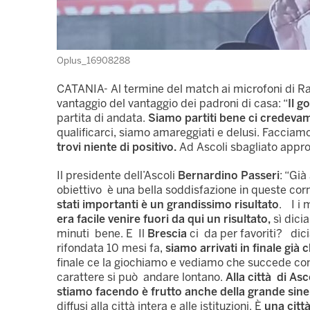
Oplus_16908288
CATANIA- Al termine del match ai microfoni di Rai
vantaggio del vantaggio dei padroni di casa: “
Il g
partita di andata.
Siamo partiti bene ci credeva
qualificarci, siamo amareggiati e delusi. Facciamo
trovi niente di positivo.
Ad Ascoli sbagliato approc
Il presidente dell’Ascoli
Bernardino Passeri
: “Gi
obiettivo è una bella soddisfazione in queste corn
stati importanti è un grandissimo risultato
. I i 
era facile venire fuori da qui un risultato,
sì dicia
minuti bene. E Il
Brescia
ci da per favoriti? dic
rifondata 10 mesi fa,
siamo arrivati in finale già 
finale ce la giochiamo e vediamo che succede co
carattere si può andare lontano.
Alla città di Asc
stiamo facendo è frutto anche della grande sine
diffusi alla città intera e alle istituzioni. È
una citt