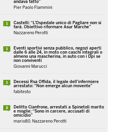
andava fatto”
Pier Paolo Flammini
Castelli: “L’Ospedale unico di Pagliare non si
1
farà. Obiettivo riformare Asur Marche”
Nazzareno Perotti
Eventi sportivi senza pubblico, negozi aperti
1
dalle 6 alle 24, in moto con caschi integrali o
almeno una mascherina, in auto con i Dpi se
non conviventi
Giovanni Marucci
Decessi Rsa Offida, il legale dell’infermiere
1
arrestato: “Non emerge alcun movente”
fabitesto
Delitto Cianfrone, arrestati a Spinetoli marito
2
e moglie: “Sono in carcere, accusati di
omicidio”
mario80, Nazzareno Perotti