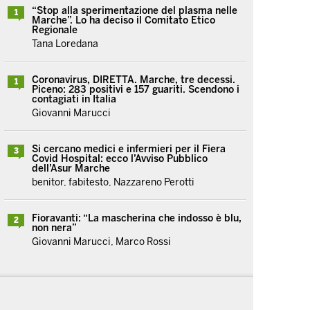
“Stop alla sperimentazione del plasma nelle
1
Marche”. Lo ha deciso il Comitato Etico
Regionale
Tana Loredana
Coronavirus, DIRETTA. Marche, tre decessi.
1
Piceno: 283 positivi e 157 guariti. Scendono i
contagiati in Italia
Giovanni Marucci
Si cercano medici e infermieri per il Fiera
3
Covid Hospital: ecco l’Avviso Pubblico
dell’Asur Marche
benitor, fabitesto, Nazzareno Perotti
Fioravanti: “La mascherina che indosso è blu,
2
non nera”
Giovanni Marucci, Marco Rossi