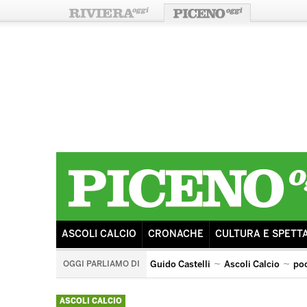
ASCOLI CALCIO
CRONACHE
CULTURA E SPETT
OGGI PARLIAMO DI
Guido Castelli
Ascoli Calcio
po
ricostruzione
sisma
ascoli potenza
tributo ai po
ASCOLI CALCIO