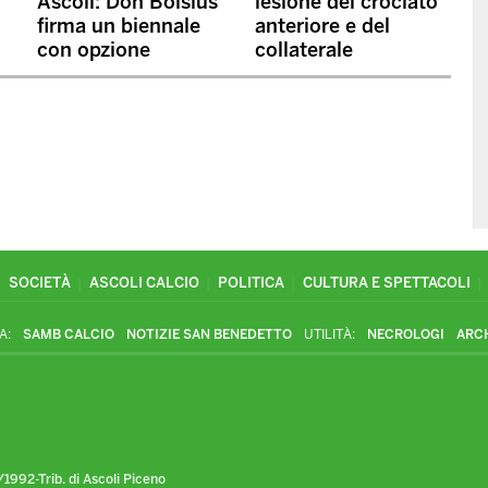
Ascoli: Don Bolsius
lesione del crociato
firma un biennale
anteriore e del
con opzione
collaterale
SOCIETÀ
ASCOLI CALCIO
POLITICA
CULTURA E SPETTACOLI
A:
SAMB CALCIO
NOTIZIE SAN BENEDETTO
UTILITÀ:
NECROLOGI
ARC
1992-Trib. di Ascoli Piceno