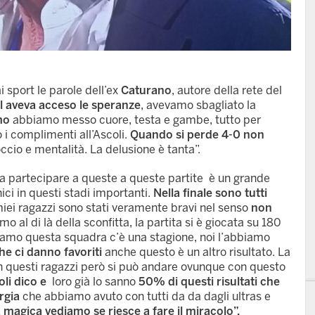
 sport le parole dell’ex
Caturano
, autore della rete del
ol aveva acceso le speranze
, avevamo sbagliato la
mo
abbiamo messo cuore, testa e gambe, tutto per
 i complimenti all’Ascoli.
Quando si perde 4-0 non
cio e mentalità. La delusione è tanta”.
à a partecipare a queste a queste partite è un grande
ici in questi stadi importanti.
Nella finale sono tutti
miei ragazzi sono stati veramente bravi nel senso
non
mo al di là della sconfitta, la partita si è giocata su 180
iamo questa squadra c’è una stagione, noi l’abbiamo
che ci danno favoriti
anche questo è un altro risultato. La
n questi ragazzi però si può andare ovunque con questo
oli dico e
loro già lo sanno
50% di questi risultati che
rgia
che abbiamo avuto con tutti da da dagli ultras e
à magica vediamo se riesce a fare il miracolo”.