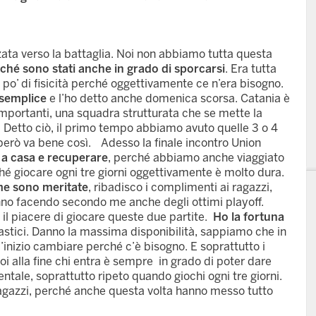
ata verso la battaglia. Noi non abbiamo tutta questa
ché sono stati anche in grado di sporcarsi
. Era tutta
o’ di fisicità perché oggettivamente ce n’era bisogno.
semplice
e l’ho detto anche domenica scorsa. Catania è
mportanti, una squadra strutturata che se mette la
. Detto ciò, il primo tempo abbiamo avuto quelle 3 o 4
, però va bene così. Adesso la finale incontro Union
 a casa e recuperare
, perché abbiamo anche viaggiato
é giocare ogni tre giorni oggettivamente è molto dura.
 me sono meritate
, ribadisco i complimenti ai ragazzi,
nno facendo secondo me anche degli ottimi playoff.
re il piacere di giocare queste due partite.
Ho la fortuna
astici. Danno la massima disponibilità, sappiamo che in
’inizio cambiare perché c’è bisogno. E soprattutto i
oi alla fine chi entra è sempre in grado di poter dare
entale, soprattutto ripeto quando giochi ogni tre giorni.
ragazzi, perché anche questa volta hanno messo tutto