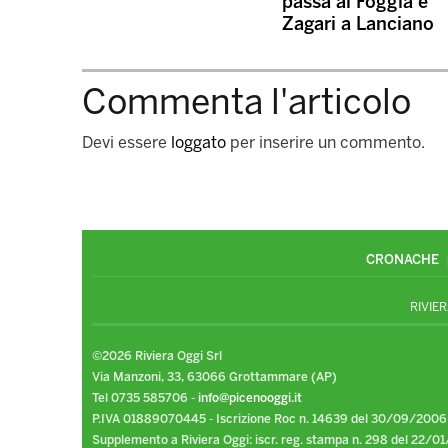
passa al Foggia e
Zagari a Lanciano
Commenta l'articolo
Devi essere
loggato
per inserire un commento.
CRONACHE
RIVIER
©2026 Riviera Oggi Srl
Via Manzoni, 33, 63066 Grottammare (AP)
Tel 0735 585706 -
info@picenooggi.it
P.IVA 01889070445 - Iscrizione Roc n. 14639 del 30/09/2006
Supplemento a Riviera Oggi: iscr. reg. stampa n. 298 del 22/01/