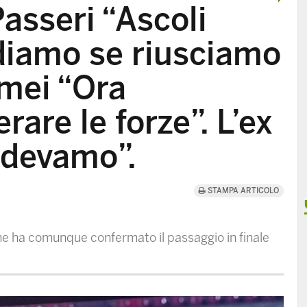
Passeri “Ascoli
diamo se riusciamo
omei “Ora
are le forze”. L’ex
edevamo”.
STAMPA ARTICOLO
he ha comunque confermato il passaggio in finale