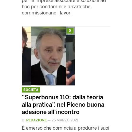
per le imprese associate e soluzioni ad
hoc per condomini e privati che
commissionano i lavori
0
SOCIETÀ
“Superbonus 110: dalla teoria
alla pratica”, nel Piceno buona
adesione all’incontro
DI
REDAZIONE
—
26 MARZO 2021
È emerso che comincia a produrre i suoi