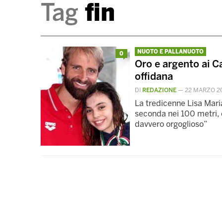
Tag
fin
NUOTO E PALLANUOTO
0
Oro e argento ai Ca
offidana
DI
REDAZIONE
—
22 MARZO 2
La tredicenne Lisa Mari
seconda nei 100 metri, c
davvero orgoglioso”