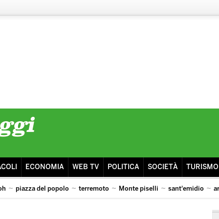
ACOLI
ECONOMIA
WEB TV
POLITICA
SOCIETÀ
TURISMO
oh
piazza del popolo
terremoto
Monte piselli
sant'emidio
a