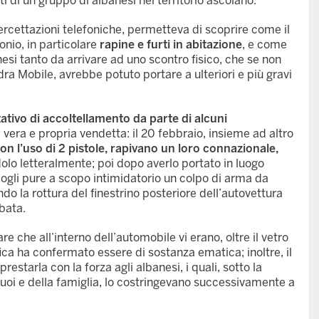
i di un gruppo di albanesi nel territorio ascolano.
intercettazioni telefoniche, permetteva di scoprire come il
nio, in particolare
rapine e furti in abitazione
, e come
nesi tanto da arrivare ad uno scontro fisico, che se non
ra Mobile, avrebbe potuto portare a ulteriori e più gravi
tativo di accoltellamento da parte di alcuni
 vera e propria vendetta: il 20 febbraio, insieme ad altro
on l’uso di 2 pistole, rapivano un loro connazionale,
lo letteralmente; poi dopo averlo portato in luogo
ogli pure a scopo intimidatorio un colpo di arma da
ndo la rottura del finestrino posteriore dell’autovettura
ubata.
e che all’interno dell’automobile vi erano, oltre il vetro
fica ha confermato essere di sostanza ematica; inoltre, il
restarla con la forza agli albanesi, i quali, sotto la
 suoi e della famiglia, lo costringevano successivamente a