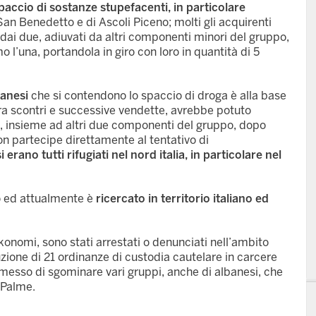
spaccio di sostanze stupefacenti, in particolare
 San Benedetto e di Ascoli Piceno; molti gli acquirenti
ai due, adiuvati da altri componenti minori del gruppo,
 l’una, portandola in giro con loro in quantità di 5
banesi
che si contendono lo spaccio di droga è alla base
a tra scontri e successive vendette, avrebbe potuto
si, insieme ad altri due componenti del gruppo, dopo
 non partecipe direttamente al tentativo di
si erano tutti rifugiati nel nord italia, in particolare nel
to ed attualmente è
ricercato in territorio italiano ed
 Ikonomi, sono stati arrestati o denunciati nell’ambito
uzione di 21 ordinanze di custodia cautelare in carcere
rmesso di sgominare vari gruppi, anche di albanesi, che
e Palme.