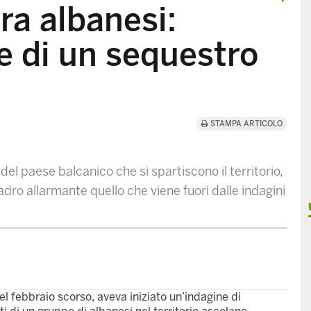
tra albanesi:
re di un sequestro
STAMPA ARTICOLO
del paese balcanico che si spartiscono il territorio,
dro allarmante quello che viene fuori dalle indagini
 febbraio scorso, aveva iniziato un’indagine di