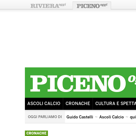
ASCOLI CALCIO
CRONACHE
CULTURA E SPETT
OGGI PARLIAMO DI
Guido Castelli
Ascoli Calcio
qu
castorano
arengo
ricostruzione
sisma
ascoli 
CRONACHE