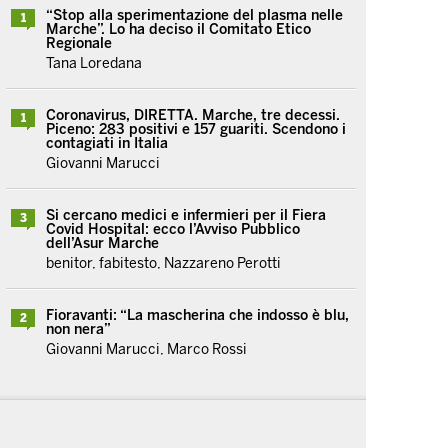
“Stop alla sperimentazione del plasma nelle
1
Marche”. Lo ha deciso il Comitato Etico
Regionale
Tana Loredana
Coronavirus, DIRETTA. Marche, tre decessi.
1
Piceno: 283 positivi e 157 guariti. Scendono i
contagiati in Italia
Giovanni Marucci
Si cercano medici e infermieri per il Fiera
3
Covid Hospital: ecco l’Avviso Pubblico
dell’Asur Marche
benitor, fabitesto, Nazzareno Perotti
Fioravanti: “La mascherina che indosso è blu,
2
non nera”
Giovanni Marucci, Marco Rossi