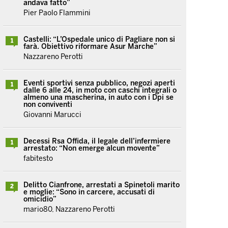
andava fatto”
Pier Paolo Flammini
Castelli: “L’Ospedale unico di Pagliare non si
1
farà. Obiettivo riformare Asur Marche”
Nazzareno Perotti
Eventi sportivi senza pubblico, negozi aperti
1
dalle 6 alle 24, in moto con caschi integrali o
almeno una mascherina, in auto con i Dpi se
non conviventi
Giovanni Marucci
Decessi Rsa Offida, il legale dell’infermiere
1
arrestato: “Non emerge alcun movente”
fabitesto
Delitto Cianfrone, arrestati a Spinetoli marito
2
e moglie: “Sono in carcere, accusati di
omicidio”
mario80, Nazzareno Perotti