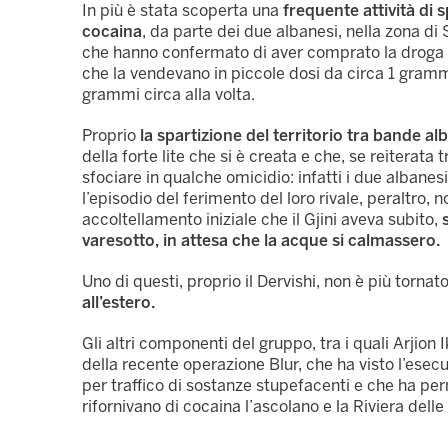
In più è stata scoperta una
frequente attività di 
cocaina
, da parte dei due albanesi, nella zona di
che hanno confermato di aver comprato la droga d
che la vendevano in piccole dosi da circa 1 grammo
grammi circa alla volta.
Proprio
la spartizione del territorio tra bande al
della forte lite che si è creata e che, se reiterat
sfociare in qualche omicidio: infatti i due albane
l’episodio del ferimento del loro rivale, peraltro,
accoltellamento iniziale che il Gjini aveva subito,
varesotto, in attesa che la acque si calmassero.
Uno di questi, proprio il Dervishi, non è più torna
all’estero.
Gli altri componenti del gruppo, tra i quali Arjion
della recente operazione Blur, che ha visto l’esec
per traffico di sostanze stupefacenti e che ha pe
rifornivano di cocaina l’ascolano e la Riviera dell