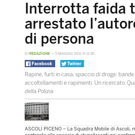
Interrotta faida 
arrestato l’auto
di persona
DI
REDAZIONE
—
5 MAGGIO 2011 @ 11:30
Facebook
Twitter
Rapine, furti in casa, spaccio di droga: bande 
accoltellamenti e rapimenti. Un ricercato. Qua
della Polizia
ASCOLI PICENO – La Squadra Mobile di Ascoli, nel