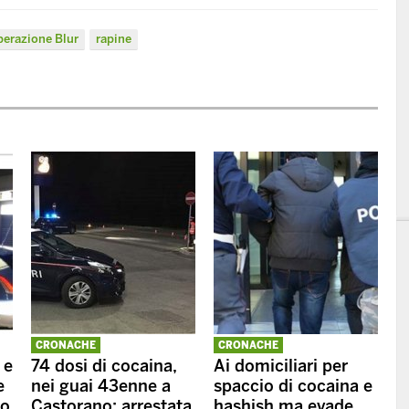
perazione Blur
rapine
CRONACHE
CRONACHE
 e
74 dosi di cocaina,
Ai domiciliari per
e
nei guai 43enne a
spaccio di cocaina e
o.
Castorano: arrestata
hashish ma evade