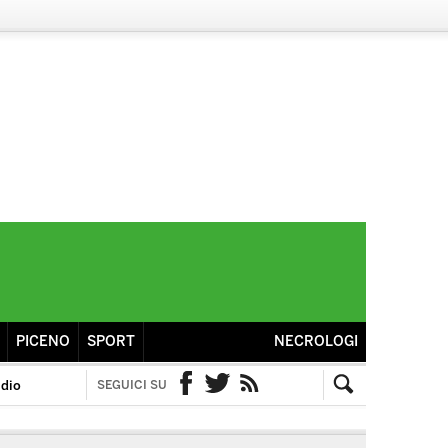
PICENO
SPORT
NECROLOGI
idio
SEGUICI SU
Facebook
Twitter
RSS
Cerca