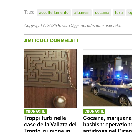
Tags:
accoltellamento
albanesi
cocaina
furti
o
Copyright © 2026 Riviera Oggi, riproduzione riservata.
ARTICOLI CORRELATI
CRONACHE
CRONACHE
Troppi furti nelle
Cocaina, marijuana
case della Vallata del
hashish: operazion
Tronto, riunione in
antidroga nel Picen