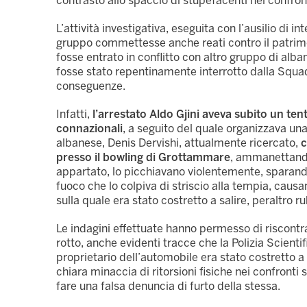
contrasto allo spaccio di stupefacenti nei confront
L’attività investigativa, eseguita con l’ausilio di 
gruppo commettesse anche reati contro il patrimo
fosse entrato in conflitto con altro gruppo di alba
fosse stato repentinamente interrotto dalla Squad
conseguenze.
Infatti,
l’arrestato Aldo Gjini aveva subito un ten
connazionali
, a seguito del quale organizzava una
albanese, Denis Dervishi, attualmente ricercato,
c
presso il bowling di Grottammare
, ammanettando
appartato, lo picchiavano violentemente, sparand
fuoco che lo colpiva di striscio alla tempia, causa
sulla quale era stato costretto a salire, peraltro r
Le indagini effettuate hanno permesso di riscontrar
rotto, anche evidenti tracce che la Polizia Scienti
proprietario dell’automobile era stato costretto a p
chiara minaccia di ritorsioni fisiche nei confronti
fare una falsa denuncia di furto della stessa.