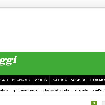
ACOLI
ECONOMIA
WEB TV
POLITICA
SOCIETÀ
TURISMO
intana
quintana di ascoli
piazza del popolo
terremoto
sant'em
lazio
0