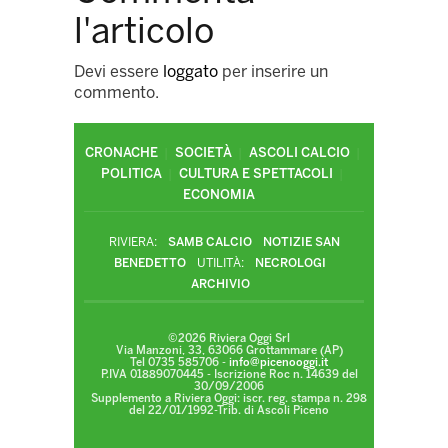
l'articolo
Devi essere
loggato
per inserire un
commento.
CRONACHE
SOCIETÀ
ASCOLI CALCIO
POLITICA
CULTURA E SPETTACOLI
ECONOMIA
RIVIERA:
SAMB CALCIO
NOTIZIE SAN
BENEDETTO
UTILITÀ:
NECROLOGI
ARCHIVIO
©2026 Riviera Oggi Srl
Via Manzoni, 33, 63066 Grottammare (AP)
Tel 0735 585706 -
info@picenooggi.it
P.IVA 01889070445 - Iscrizione Roc n. 14639 del
30/09/2006
Supplemento a Riviera Oggi: iscr. reg. stampa n. 298
del 22/01/1992-Trib. di Ascoli Piceno