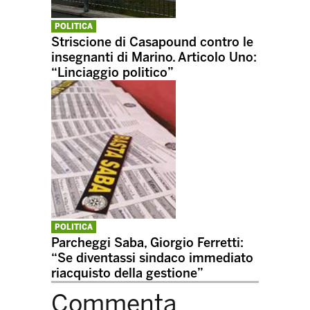
POLITICA
Striscione di Casapound contro le
insegnanti di Marino. Articolo Uno:
“Linciaggio politico”
POLITICA
Parcheggi Saba, Giorgio Ferretti:
“Se diventassi sindaco immediato
riacquisto della gestione”
Commenta