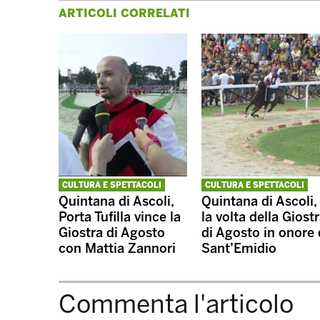
ARTICOLI CORRELATI
CULTURA E SPETTACOLI
CULTURA E SPETTACOLI
Quintana di Ascoli,
Quintana di Ascoli,
Porta Tufilla vince la
la volta della Giost
Giostra di Agosto
di Agosto in onore 
con Mattia Zannori
Sant’Emidio
Commenta l'articolo