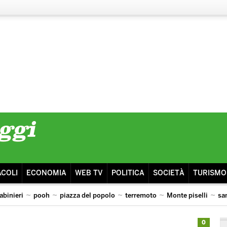
ACOLI
ECONOMIA
WEB TV
POLITICA
SOCIETÀ
TURISMO
abinieri
pooh
piazza del popolo
terremoto
Monte piselli
sa
0