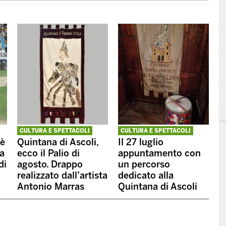
CULTURA E SPETTACOLI
CULTURA E SPETTACOLI
 è
Quintana di Ascoli,
Il 27 luglio
ra
ecco il Palio di
appuntamento con
di
agosto. Drappo
un percorso
realizzato dall’artista
dedicato alla
Antonio Marras
Quintana di Ascoli