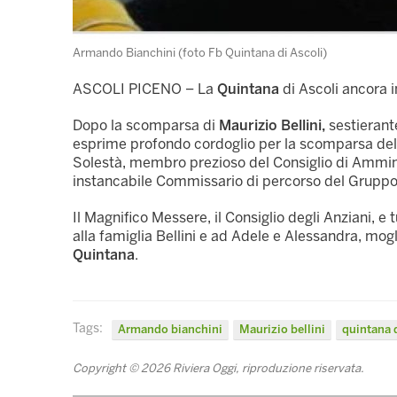
Armando Bianchini (foto Fb Quintana di Ascoli)
ASCOLI PICENO – La
Quintana
di Ascoli ancora in
Dopo la scomparsa di
Maurizio Bellini,
sestierante
esprime profondo cordoglio per la scomparsa de
Solestà, membro prezioso del Consiglio di Amminist
instancabile Commissario di percorso del Grupp
Il Magnifico Messere, il Consiglio degli Anziani, 
alla famiglia Bellini e ad Adele e Alessandra, mogli
Quintana
.
Tags:
Armando bianchini
Maurizio bellini
quintana d
Copyright © 2026 Riviera Oggi, riproduzione riservata.