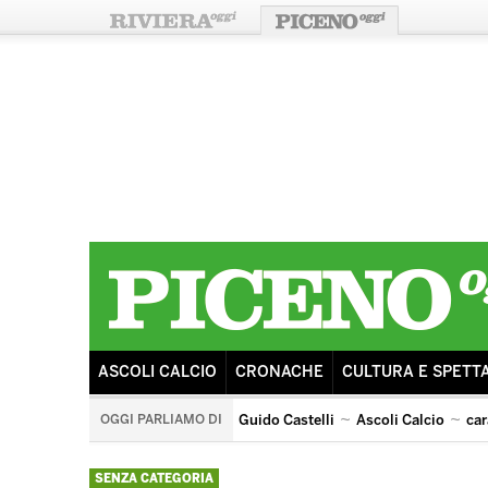
ASCOLI CALCIO
CRONACHE
CULTURA E SPETT
OGGI PARLIAMO DI
Guido Castelli
Ascoli Calcio
car
arengo
ricostruzione
sisma
tributo ai pooh
SENZA CATEGORIA