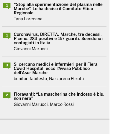
“Stop alla sperimentazione del plasma nelle
1
Marche”. Lo ha deciso il Comitato Etico
Regionale
Tana Loredana
Coronavirus, DIRETTA. Marche, tre decessi.
1
Piceno: 283 positivi e 157 guariti. Scendono i
contagiati in Italia
Giovanni Marucci
Si cercano medici e infermieri per il Fiera
3
Covid Hospital: ecco l’Avviso Pubblico
dell’Asur Marche
benitor, fabitesto, Nazzareno Perotti
Fioravanti: “La mascherina che indosso è blu,
2
non nera”
Giovanni Marucci, Marco Rossi