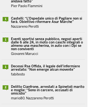
andava fatto”
Pier Paolo Flammini
Castelli: “L’Ospedale unico di Pagliare non si
1
farà. Obiettivo riformare Asur Marche”
Nazzareno Perotti
Eventi sportivi senza pubblico, negozi aperti
1
dalle 6 alle 24, in moto con caschi integrali o
almeno una mascherina, in auto con i Dpi se
non conviventi
Giovanni Marucci
Decessi Rsa Offida, il legale dell’infermiere
1
arrestato: “Non emerge alcun movente”
fabitesto
Delitto Cianfrone, arrestati a Spinetoli marito
2
e moglie: “Sono in carcere, accusati di
omicidio”
mario80, Nazzareno Perotti