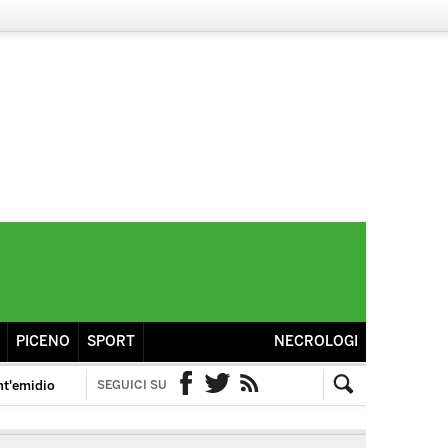
PICENO
SPORT
NECROLOGI
nt'emidio
SEGUICI SU
Facebook
Twitter
RSS
Cerca